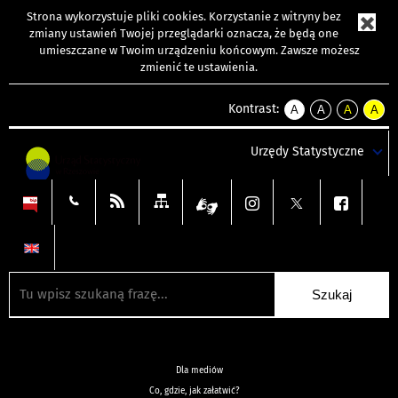
Strona wykorzystuje
pliki cookies
. Korzystanie z witryny bez
zmiany ustawień Twojej przeglądarki oznacza, że będą one
umieszczane w Twoim urządzeniu końcowym. Zawsze możesz
zmienić te ustawienia.
Kontrast:
A
A
A
A
kontrast
kontrast
kontrast
kontra
domyślny
biały
żółty
czarny
Urzędy Statystyczne
tekst
tekst
tekst
na
na
na
czarnym
czarnym
żółtym
Dla mediów
Co, gdzie, jak załatwić?