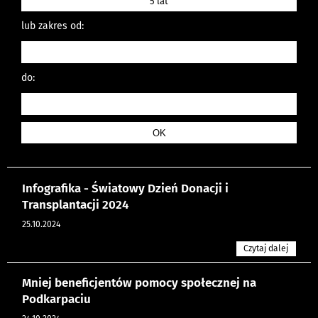
5 lat
lub zakres od:
do:
Infografika - Światowy Dzień Donacji i
Transplantacji 2024
25.10.2024
Czytaj dalej
Mniej beneficjentów pomocy społecznej na
Podkarpaciu