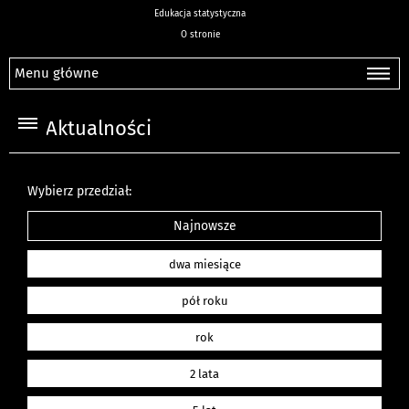
Edukacja statystyczna
O stronie
Menu główne
Aktualności
Wybierz przedział:
Najnowsze
dwa miesiące
pół roku
rok
2 lata