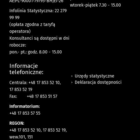
AE:PL-90001-79795-BHJEI-26
wtorek-piątek 7.30 - 15.00
Infolinia Statystyczna: 22 279
99 99
(opłata zgodna z taryfą
operatora)
Konsultanci są dostępni w dni
robocze:
pon.- pt.: godz. 8.00 - 15.00
Informacje
telefoniczne:
Urzędy statystyczne
Deklaracja dostępności
Centrala: +48 17 853 52 10,
17 853 52 19
Fax:
+48 17 853 51 57
Informatorium:
+48 17 853 57 55
REGON:
+48 17 853 52 10, 17 853 52 19,
wew.101, 151