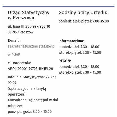
Urząd Statystyczny
Godziny pracy Urzędu:
w Rzeszowie
poniedziałek-piątek 7.00-15.00
ul. Jana III Sobieskiego 10
35-959 Rzeszów
E-mail:
Informatorium:
sekretariatusrze@stat.gov.pl
poniedziałek 7.30 - 18.00
wtorek-piątek 7.30 - 15.00
e-PUAP
REGON:
e-Doręczenia:
poniedziałek 7.30 - 18.00
AE:PL-90001-79795-BHJEI-26
wtorek-piątek 7.30 - 15.00
Infolinia Statystyczna: 22 279
99 99
(opłata zgodna z taryfą
operatora)
Konsultanci są dostępni w dni
robocze:
pon.- pt.: godz. 8.00 - 15.00