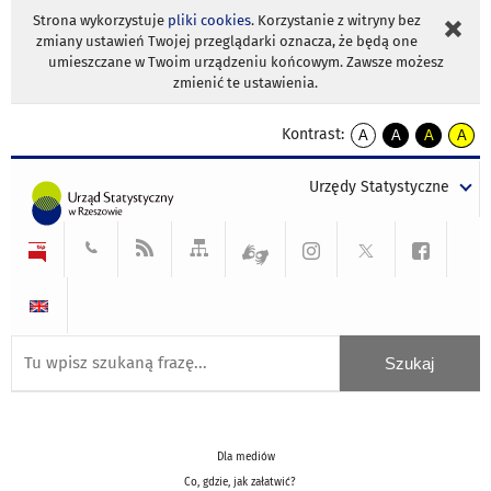
Strona wykorzystuje
pliki cookies
. Korzystanie z witryny bez
zmiany ustawień Twojej przeglądarki oznacza, że będą one
umieszczane w Twoim urządzeniu końcowym. Zawsze możesz
zmienić te ustawienia.
Kontrast:
A
A
A
A
kontrast
kontrast
kontrast
kontra
domyślny
biały
żółty
czarny
Urzędy Statystyczne
tekst
tekst
tekst
na
na
na
czarnym
czarnym
żółtym
Dla mediów
Co, gdzie, jak załatwić?