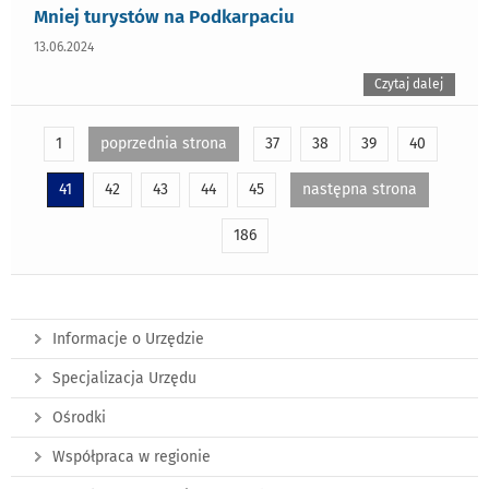
Mniej turystów na Podkarpaciu
13.06.2024
Czytaj dalej
1
poprzednia strona
37
38
39
40
41
42
43
44
45
następna strona
186
Informacje o Urzędzie
Specjalizacja Urzędu
Ośrodki
Współpraca w regionie