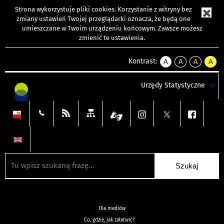
Strona wykorzystuje
pliki cookies
. Korzystanie z witryny bez
zmiany ustawień Twojej przeglądarki oznacza, że będą one
umieszczane w Twoim urządzeniu końcowym. Zawsze możesz
zmienić te ustawienia.
Kontrast:
A
A
A
A
kontrast
kontrast
kontrast
kontra
domyślny
biały
żółty
czarny
Urzędy Statystyczne
tekst
tekst
tekst
na
na
na
czarnym
czarnym
żółtym
Dla mediów
Co, gdzie, jak załatwić?