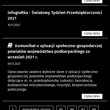
Czytaj dalej
Infografika - Światowy Tydzień Przedsiębiorczości
2021
10.11.2021
Czytaj dalej
Komunikat o sytuacji społeczno-gospodarczej
powiatów województwa podkarpackiego za
wrzesień 2021 r.
09.11.2021
Opracowanie zawiera wybrane dane o sytuacji społeczno-
gospodarczej powiatów województwa podkarpackiego
dotyczące m. in. przedsiębiorstw, ludności, bezrobocia,
budownictwa mieszkaniowego, turystyki, bezpieczeństwa
publicznego.
Czytaj dalej
1
poprzednia strona
85
86
87
88