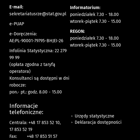
E-mail:
Informatorium:
sekretariatusrze@stat.gov.pl
poniedziałek 7.30 - 18.00
wtorek-piątek 7.30 - 15.00
e-PUAP
REGON:
e-Doręczenia:
poniedziałek 7.30 - 18.00
AE:PL-90001-79795-BHJEI-26
wtorek-piątek 7.30 - 15.00
Infolinia Statystyczna: 22 279
99 99
(opłata zgodna z taryfą
operatora)
Konsultanci są dostępni w dni
robocze:
pon.- pt.: godz. 8.00 - 15.00
Informacje
telefoniczne:
Urzędy statystyczne
Deklaracja dostępności
Centrala: +48 17 853 52 10,
17 853 52 19
Fax:
+48 17 853 51 57