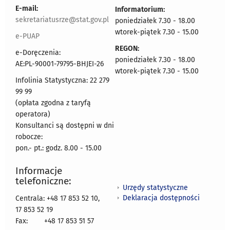
E-mail:
Informatorium:
sekretariatusrze@stat.gov.pl
poniedziałek 7.30 - 18.00
wtorek-piątek 7.30 - 15.00
e-PUAP
REGON:
e-Doręczenia:
poniedziałek 7.30 - 18.00
AE:PL-90001-79795-BHJEI-26
wtorek-piątek 7.30 - 15.00
Infolinia Statystyczna: 22 279
99 99
(opłata zgodna z taryfą
operatora)
Konsultanci są dostępni w dni
robocze:
pon.- pt.: godz. 8.00 - 15.00
Informacje
telefoniczne:
Urzędy statystyczne
Deklaracja dostępności
Centrala: +48 17 853 52 10,
17 853 52 19
Fax:
+48 17 853 51 57