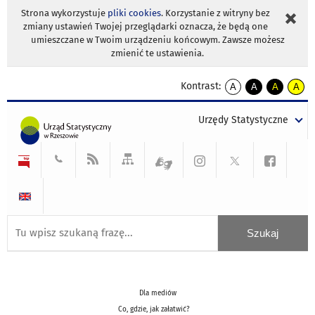
Strona wykorzystuje
pliki cookies
. Korzystanie z witryny bez
zmiany ustawień Twojej przeglądarki oznacza, że będą one
umieszczane w Twoim urządzeniu końcowym. Zawsze możesz
zmienić te ustawienia.
Kontrast:
A
A
A
A
kontrast
kontrast
kontrast
kontra
domyślny
biały
żółty
czarny
Urzędy Statystyczne
tekst
tekst
tekst
na
na
na
czarnym
czarnym
żółtym
Dla mediów
Co, gdzie, jak załatwić?