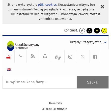
Strona wykorzystuje
pliki cookies
. Korzystanie z witryny bez
zmiany ustawień Twojej przeglądarki oznacza, że będą one
umieszczane w Twoim urządzeniu końcowym. Zawsze możesz
zmienić te ustawienia.
Kontrast:
A
A
A
A
kontrast
kontrast
kontrast
kontra
domyślny
biały
żółty
czarny
Urzędy Statystyczne
tekst
tekst
tekst
na
na
na
czarnym
czarnym
żółtym
Dla mediów
Co, gdzie, jak załatwić?