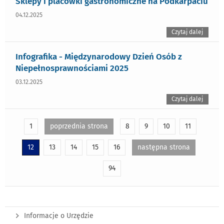
Sklepy i placówki gastronomiczne na Podkarpaciu
04.12.2025
Czytaj dalej
Infografika - Międzynarodowy Dzień Osób z
Niepełnosprawnościami 2025
03.12.2025
Czytaj dalej
1
poprzednia strona
8
9
10
11
12
13
14
15
16
następna strona
94
Informacje o Urzędzie