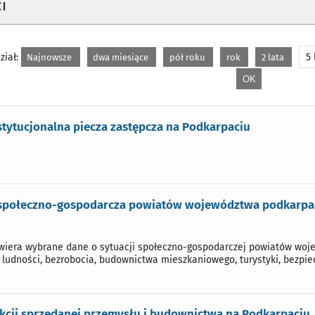
i
ział:
5 
Najnowsze
dwa miesiące
pół roku
rok
2 lata
stytucjonalna piecza zastępcza na Podkarpaciu
 społeczno-gospodarcza powiatów województwa podkarpac
iera wybrane dane o sytuacji społeczno-gospodarczej powiatów woje
, ludności, bezrobocia, budownictwa mieszkaniowego, turystyki, bezpi
kcji sprzedanej przemysłu i budownictwa na Podkarpaciu