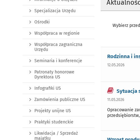
Aktualnośc
Specjalizacja Urzędu
Ośrodki
Wybierz przed
Współpraca w regionie
Współpraca zagraniczna
Urzędu
Rodzinna i in
Seminaria i konferencje
12.05.2026
Patronaty honorowe
Dyrektora US
Infografiki US
Sytuacja
Zamówienia publiczne US
11.05.2026
Opracowanie zaw
Projekty unijne US
przedsiębiorstw
Praktyki studenckie
Likwidacja / Sprzedaż
majątku
Wzrost produ