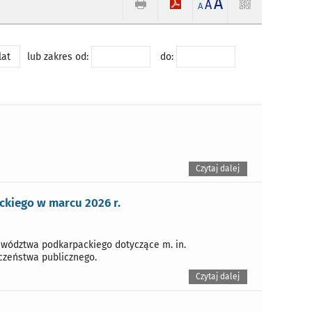
A
A
A
lat
lub zakres od:
do:
Czytaj dalej
kiego w marcu 2026 r.
wództwa podkarpackiego dotyczące m. in.
eczeństwa publicznego.
Czytaj dalej