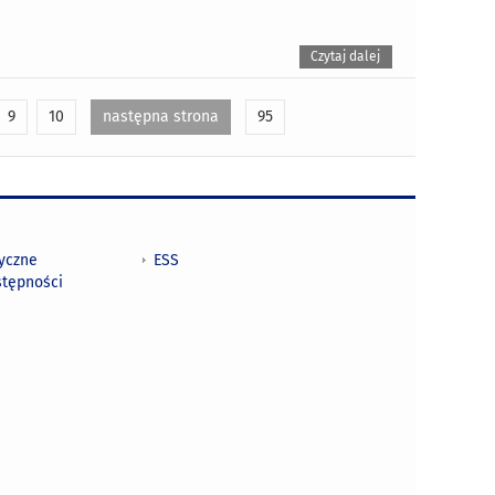
Czytaj dalej
9
10
następna strona
95
tyczne
ESS
stępności