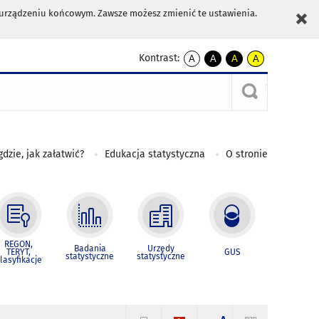
m urządzeniu końcowym. Zawsze możesz zmienić te ustawienia.
Kontrast:
A
A
A
A
kontrast
kontrast
kontrast
kontrast
domyślny
biały
żółty
czarny
tekst
tekst
tekst
na
na
na
czarnym
czarnym
żółtym
gdzie, jak załatwić?
Edukacja statystyczna
O stronie
REGON,
Badania
Urzędy
TERYT,
GUS
statystyczne
statystyczne
lasyfikacje