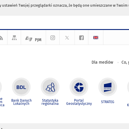
any ustawień Twojej przeglądarki oznacza, że będą one umieszczane w Twoi
PJM
Dla mediów
Co, 
ne
Bank Danych
Statystyka
Portal
um
STRATEG
Lokalnych
regionalna
Geostatystyczny
wca
K