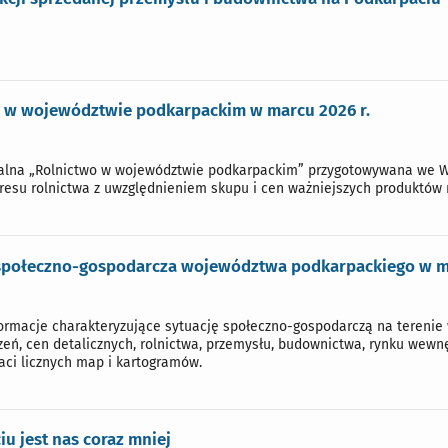
 w województwie podkarpackim w marcu 2026 r.
nalna „Rolnictwo w województwie podkarpackim” przygotowywana we 
kresu rolnictwa z uwzględnieniem skupu i cen ważniejszych produktów 
społeczno-gospodarcza województwa podkarpackiego w ma
rmacje charakteryzujące sytuację społeczno-gospodarczą na terenie 
zeń, cen detalicznych, rolnictwa, przemysłu, budownictwa, rynku wewnę
aci licznych map i kartogramów.
u jest nas coraz mniej