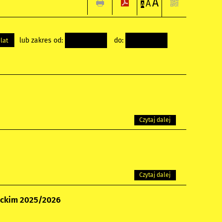
A
A
A
lub zakres od:
do:
 lat
Czytaj dalej
Czytaj dalej
ickim 2025/2026