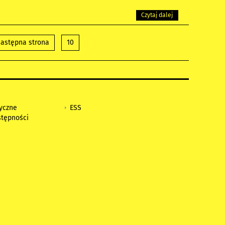
Czytaj dalej
astępna strona
10
tyczne
ESS
stępności