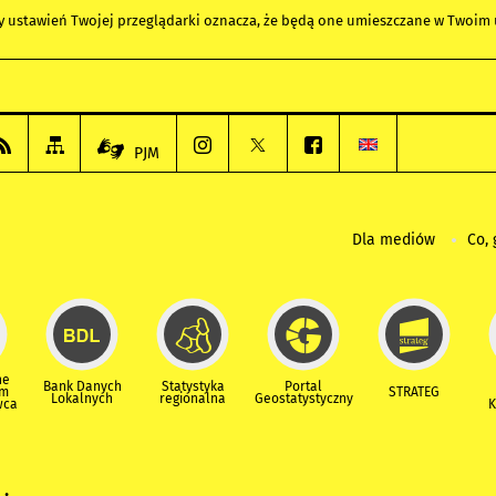
any ustawień Twojej przeglądarki oznacza, że będą one umieszczane w Twoi
PJM
Dla mediów
Co, 
ne
Bank Danych
Statystyka
Portal
um
STRATEG
Lokalnych
regionalna
Geostatystyczny
wca
K