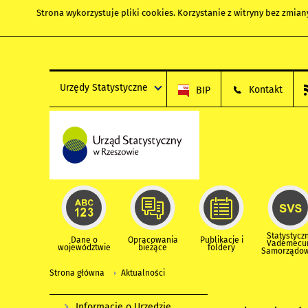
Strona wykorzystuje
pliki cookies
. Korzystanie z witryny bez zmi
Urzędy Statystyczne
Kontakt
BIP
Statystycz
Dane o
Opracowania
Publikacje i
Vademec
województwie
bieżące
foldery
Samorządo
Strona główna
Aktualności
Informacje o Urzędzie