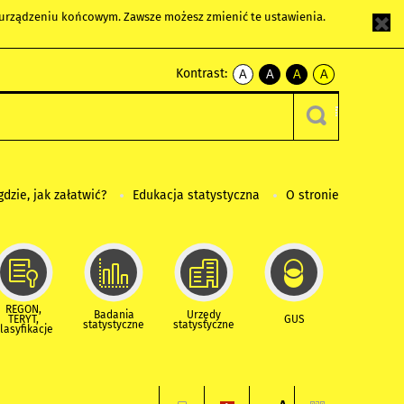
m urządzeniu końcowym. Zawsze możesz zmienić te ustawienia.
Kontrast:
A
A
A
A
kontrast
kontrast
kontrast
kontrast
domyślny
biały
żółty
czarny
tekst
tekst
tekst
na
na
na
czarnym
czarnym
żółtym
gdzie, jak załatwić?
Edukacja statystyczna
O stronie
REGON,
Badania
Urzędy
TERYT,
GUS
statystyczne
statystyczne
lasyfikacje