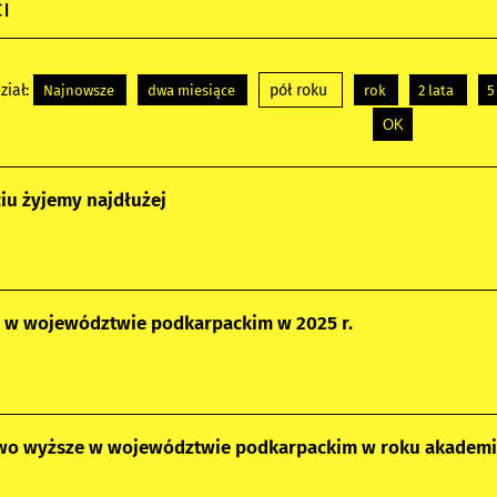
i
ział:
pół roku
Najnowsze
dwa miesiące
rok
2 lata
5
iu żyjemy najdłużej
 w województwie podkarpackim w 2025 r.
two wyższe w województwie podkarpackim w roku akadem