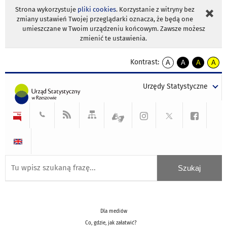
Strona wykorzystuje
pliki cookies
. Korzystanie z witryny bez
zmiany ustawień Twojej przeglądarki oznacza, że będą one
umieszczane w Twoim urządzeniu końcowym. Zawsze możesz
zmienić te ustawienia.
Kontrast:
A
A
A
A
kontrast
kontrast
kontrast
kontra
domyślny
biały
żółty
czarny
Urzędy Statystyczne
tekst
tekst
tekst
na
na
na
czarnym
czarnym
żółtym
Dla mediów
Co, gdzie, jak załatwić?