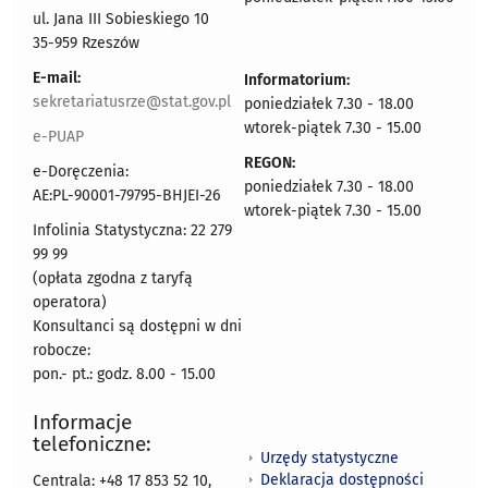
ul. Jana III Sobieskiego 10
35-959 Rzeszów
E-mail:
Informatorium:
sekretariatusrze@stat.gov.pl
poniedziałek 7.30 - 18.00
wtorek-piątek 7.30 - 15.00
e-PUAP
REGON:
e-Doręczenia:
poniedziałek 7.30 - 18.00
AE:PL-90001-79795-BHJEI-26
wtorek-piątek 7.30 - 15.00
Infolinia Statystyczna: 22 279
99 99
(opłata zgodna z taryfą
operatora)
Konsultanci są dostępni w dni
robocze:
pon.- pt.: godz. 8.00 - 15.00
Informacje
telefoniczne:
Urzędy statystyczne
Deklaracja dostępności
Centrala: +48 17 853 52 10,