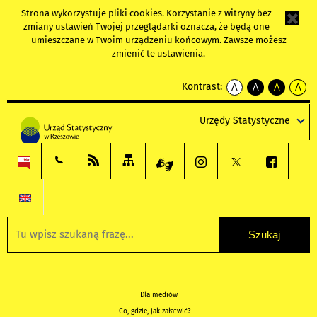
Strona wykorzystuje
pliki cookies
. Korzystanie z witryny bez
zmiany ustawień Twojej przeglądarki oznacza, że będą one
umieszczane w Twoim urządzeniu końcowym. Zawsze możesz
zmienić te ustawienia.
Kontrast:
A
A
A
A
kontrast
kontrast
kontrast
kontra
domyślny
biały
żółty
czarny
Urzędy Statystyczne
tekst
tekst
tekst
na
na
na
czarnym
czarnym
żółtym
Dla mediów
Co, gdzie, jak załatwić?