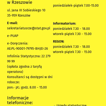
w Rzeszowie
poniedziałek-piątek 7.00-15.00
ul. Jana III Sobieskiego 10
35-959 Rzeszów
E-mail:
Informatorium:
sekretariatusrze@stat.gov.pl
poniedziałek 7.30 - 18.00
wtorek-piątek 7.30 - 15.00
e-PUAP
REGON:
e-Doręczenia:
poniedziałek 7.30 - 18.00
AE:PL-90001-79795-BHJEI-26
wtorek-piątek 7.30 - 15.00
Infolinia Statystyczna: 22 279
99 99
(opłata zgodna z taryfą
operatora)
Konsultanci są dostępni w dni
robocze:
pon.- pt.: godz. 8.00 - 15.00
Informacje
telefoniczne:
Urzędy statystyczne