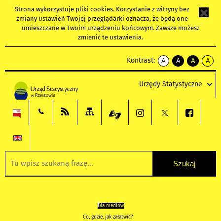
Strona wykorzystuje
pliki cookies
. Korzystanie z witryny bez
zmiany ustawień Twojej przeglądarki oznacza, że będą one
umieszczane w Twoim urządzeniu końcowym. Zawsze możesz
zmienić te ustawienia.
Kontrast:
A
A
A
A
kontrast
kontrast
kontrast
kontra
domyślny
biały
żółty
czarny
Urzędy Statystyczne
tekst
tekst
tekst
na
na
na
czarnym
czarnym
żółtym
Dla mediów
Co, gdzie, jak załatwić?