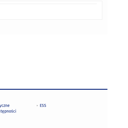
tyczne
ESS
stępności