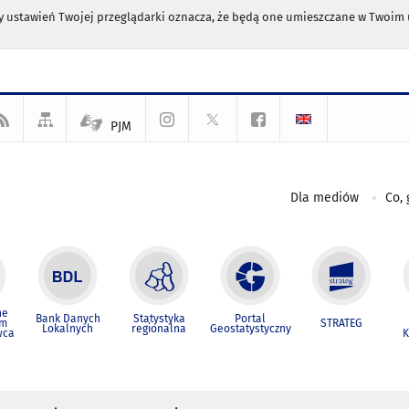
any ustawień Twojej przeglądarki oznacza, że będą one umieszczane w Twoi
PJM
Dla mediów
Co, 
ne
Bank Danych
Statystyka
Portal
um
STRATEG
Lokalnych
regionalna
Geostatystyczny
wca
K