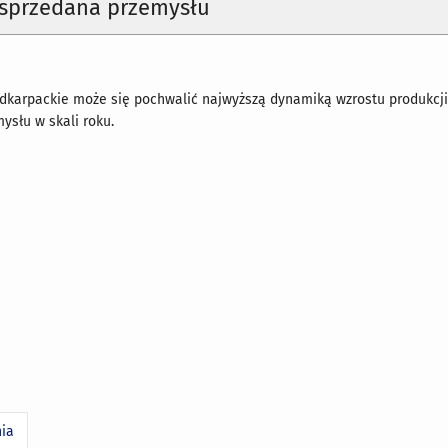
 sprzedana przemysłu
karpackie może się pochwalić najwyższą dynamiką wzrostu produkcj
ysłu w skali roku.
nia