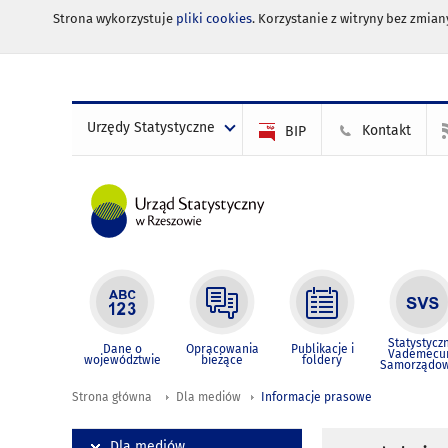
Strona wykorzystuje
pliki cookies
. Korzystanie z witryny bez zmi
Urzędy Statystyczne
Kontakt
BIP
Statystycz
Dane o
Opracowania
Publikacje i
Vademec
województwie
bieżące
foldery
Samorządo
Strona główna
Dla mediów
Informacje prasowe
Dla mediów