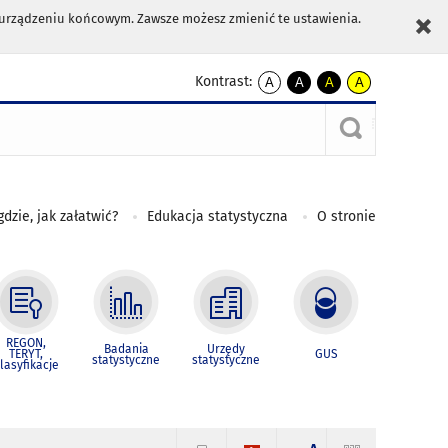
m urządzeniu końcowym. Zawsze możesz zmienić te ustawienia.
Kontrast:
A
A
A
A
kontrast
kontrast
kontrast
kontrast
domyślny
biały
żółty
czarny
tekst
tekst
tekst
na
na
na
czarnym
czarnym
żółtym
gdzie, jak załatwić?
Edukacja statystyczna
O stronie
REGON,
Badania
Urzędy
TERYT,
GUS
statystyczne
statystyczne
lasyfikacje