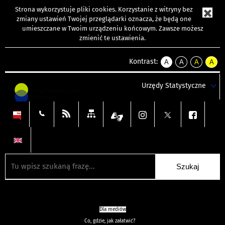
Strona wykorzystuje
pliki cookies
. Korzystanie z witryny bez
zmiany ustawień Twojej przeglądarki oznacza, że będą one
umieszczane w Twoim urządzeniu końcowym. Zawsze możesz
zmienić te ustawienia.
Kontrast:
A
A
A
A
kontrast
kontrast
kontrast
kontra
domyślny
biały
żółty
czarny
Urzędy Statystyczne
tekst
tekst
tekst
na
na
na
czarnym
czarnym
żółtym
Dla mediów
Co, gdzie, jak załatwić?