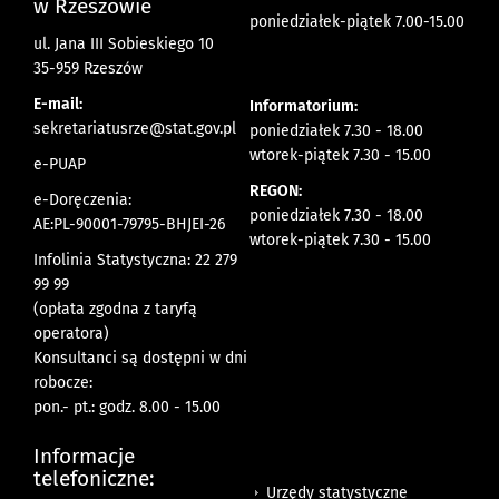
w Rzeszowie
poniedziałek-piątek 7.00-15.00
ul. Jana III Sobieskiego 10
35-959 Rzeszów
E-mail:
Informatorium:
sekretariatusrze@stat.gov.pl
poniedziałek 7.30 - 18.00
wtorek-piątek 7.30 - 15.00
e-PUAP
REGON:
e-Doręczenia:
poniedziałek 7.30 - 18.00
AE:PL-90001-79795-BHJEI-26
wtorek-piątek 7.30 - 15.00
Infolinia Statystyczna: 22 279
99 99
(opłata zgodna z taryfą
operatora)
Konsultanci są dostępni w dni
robocze:
pon.- pt.: godz. 8.00 - 15.00
Informacje
telefoniczne:
Urzędy statystyczne