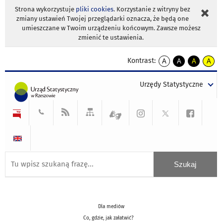
Strona wykorzystuje
pliki cookies
. Korzystanie z witryny bez
zmiany ustawień Twojej przeglądarki oznacza, że będą one
umieszczane w Twoim urządzeniu końcowym. Zawsze możesz
zmienić te ustawienia.
Kontrast:
A
A
A
A
kontrast
kontrast
kontrast
kontra
domyślny
biały
żółty
czarny
Urzędy Statystyczne
tekst
tekst
tekst
na
na
na
czarnym
czarnym
żółtym
Dla mediów
Co, gdzie, jak załatwić?