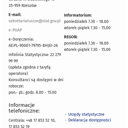
35-959 Rzeszów
E-mail:
Informatorium:
sekretariatusrze@stat.gov.pl
poniedziałek 7.30 - 18.00
wtorek-piątek 7.30 - 15.00
e-PUAP
REGON:
e-Doręczenia:
poniedziałek 7.30 - 18.00
AE:PL-90001-79795-BHJEI-26
wtorek-piątek 7.30 - 15.00
Infolinia Statystyczna: 22 279
99 99
(opłata zgodna z taryfą
operatora)
Konsultanci są dostępni w dni
robocze:
pon.- pt.: godz. 8.00 - 15.00
Informacje
telefoniczne:
Urzędy statystyczne
Deklaracja dostępności
Centrala: +48 17 853 52 10,
17 853 52 19