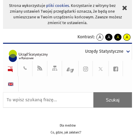
Strona wykorzystuje
pliki cookies
. Korzystanie z witryny bez
zmiany ustawień Twojej przeglądarki oznacza, że będą one
umieszczane w Twoim urządzeniu końcowym. Zawsze możesz
zmienić te ustawienia.
Kontrast:
A
A
A
A
kontrast
kontrast
kontrast
kontra
domyślny
biały
żółty
czarny
Urzędy Statystyczne
tekst
tekst
tekst
na
na
na
czarnym
czarnym
żółtym
Dla mediów
Co, gdzie, jak załatwić?