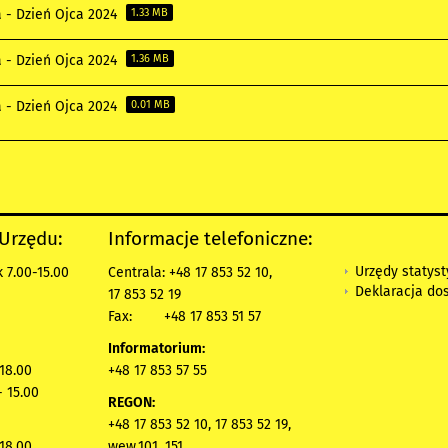
a - Dzień Ojca 2024
1.33 MB
a - Dzień Ojca 2024
1.36 MB
a - Dzień Ojca 2024
0.01 MB
 Urzędu:
Informacje telefoniczne:
Urzędy statys
 7.00-15.00
Centrala: +48 17 853 52 10,
Deklaracja do
17 853 52 19
Fax:
+48 17 853 51 57
Informatorium:
 18.00
+48 17 853 57 55
- 15.00
REGON:
+48 17 853 52 10, 17 853 52 19,
 18.00
wew.101, 151