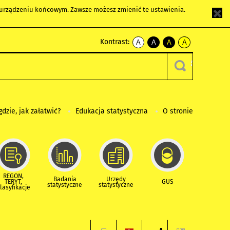
m urządzeniu końcowym. Zawsze możesz zmienić te ustawienia.
Kontrast:
A
A
A
A
kontrast
kontrast
kontrast
kontrast
domyślny
biały
żółty
czarny
tekst
tekst
tekst
na
na
na
czarnym
czarnym
żółtym
gdzie, jak załatwić?
Edukacja statystyczna
O stronie
REGON,
Badania
Urzędy
TERYT,
GUS
statystyczne
statystyczne
lasyfikacje