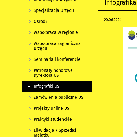
Infografik
Specjalizacja Urzędu
20.06.2024
Ośrodki
Współpraca w regionie
Współpraca zagraniczna
Urzędu
Seminaria i konferencje
Patronaty honorowe
Dyrektora US
Infografiki US
Zamówienia publiczne US
Projekty unijne US
Praktyki studenckie
Likwidacja / Sprzedaż
majątku