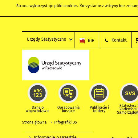
Strona wykorzystuje
pliki cookies
. Korzystanie z witryny bez zmi
Urzędy Statystyczne
Kontakt
BIP
Statystycz
Dane o
Opracowania
Publikacje i
Vademec
województwie
bieżące
foldery
Samorządo
Strona główna
Infografiki US
Informacje o Urzędzie