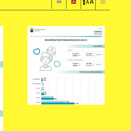
A
A
A