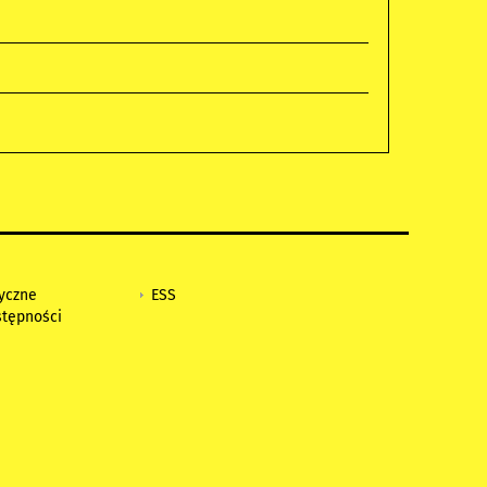
tyczne
ESS
stępności