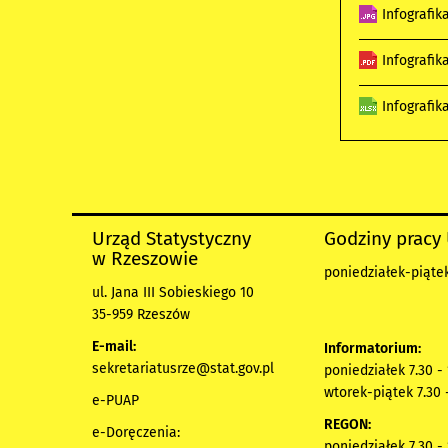
Infografik
Infografik
Infografik
Urząd Statystyczny
Godziny pracy
w Rzeszowie
poniedziałek-piątek
ul. Jana III Sobieskiego 10
35-959 Rzeszów
E-mail:
Informatorium:
sekretariatusrze@stat.gov.pl
poniedziałek 7.30 -
wtorek-piątek 7.30 
e-PUAP
REGON:
e-Doręczenia:
poniedziałek 7.30 -