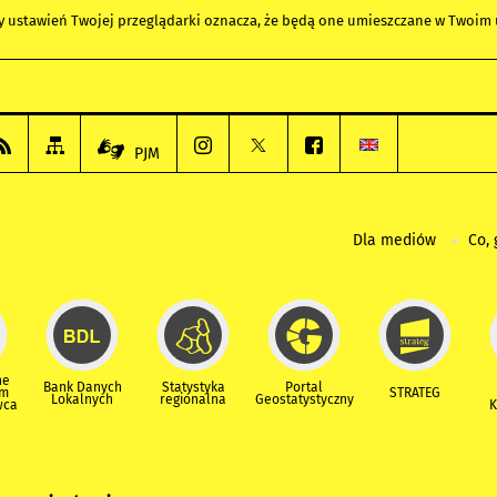
any ustawień Twojej przeglądarki oznacza, że będą one umieszczane w Twoi
PJM
Dla mediów
Co, 
ne
Bank Danych
Statystyka
Portal
um
STRATEG
Lokalnych
regionalna
Geostatystyczny
wca
K