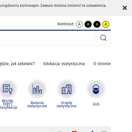
m urządzeniu końcowym. Zawsze możesz zmienić te ustawienia.
Kontrast:
A
A
A
A
kontrast
kontrast
kontrast
kontrast
domyślny
biały
żółty
czarny
tekst
tekst
tekst
na
na
na
czarnym
czarnym
żółtym
gdzie, jak załatwić?
Edukacja statystyczna
O stronie
REGON,
Badania
Urzędy
TERYT,
GUS
statystyczne
statystyczne
lasyfikacje