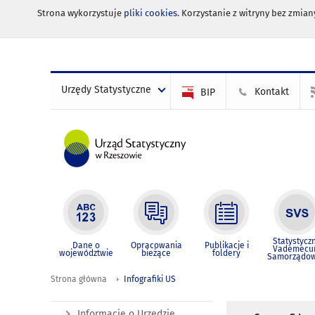
Strona wykorzystuje
pliki cookies
. Korzystanie z witryny bez zmi
Urzędy Statystyczne
Kontakt
BIP
Statystycz
Dane o
Opracowania
Publikacje i
Vademec
województwie
bieżące
foldery
Samorządo
Strona główna
Infografiki US
Informacje o Urzędzie