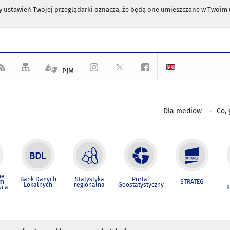
any ustawień Twojej przeglądarki oznacza, że będą one umieszczane w Twoi
PJM
Dla mediów
Co, 
ne
Bank Danych
Statystyka
Portal
um
STRATEG
Lokalnych
regionalna
Geostatystyczny
wca
K