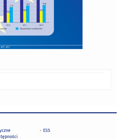
tyczne
ESS
stępności