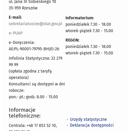
ul. Jana III Sobieskiego 10
35-959 Rzeszów
E-mail:
Informatorium:
sekretariatusrze@stat.gov.pl
poniedziałek 7.30 - 18.00
wtorek-piątek 7.30 - 15.00
e-PUAP
REGON:
e-Doręczenia:
poniedziałek 7.30 - 18.00
AE:PL-90001-79795-BHJEI-26
wtorek-piątek 7.30 - 15.00
Infolinia Statystyczna: 22 279
99 99
(opłata zgodna z taryfą
operatora)
Konsultanci są dostępni w dni
robocze:
pon.- pt.: godz. 8.00 - 15.00
Informacje
telefoniczne:
Urzędy statystyczne
Deklaracja dostępności
Centrala: +48 17 853 52 10,