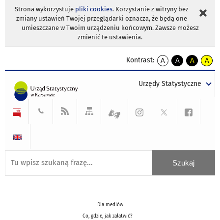
Strona wykorzystuje
pliki cookies
. Korzystanie z witryny bez
zmiany ustawień Twojej przeglądarki oznacza, że będą one
umieszczane w Twoim urządzeniu końcowym. Zawsze możesz
zmienić te ustawienia.
Kontrast:
A
A
A
A
kontrast
kontrast
kontrast
kontra
domyślny
biały
żółty
czarny
Urzędy Statystyczne
tekst
tekst
tekst
na
na
na
czarnym
czarnym
żółtym
Dla mediów
Co, gdzie, jak załatwić?