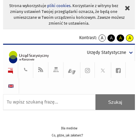
Strona wykorzystuje
pliki cookies
. Korzystanie z witryny bez
zmiany ustawień Twojej przeglądarki oznacza, że będą one
umieszczane w Twoim urządzeniu końcowym. Zawsze możesz
zmienić te ustawienia.
Kontrast:
A
A
A
A
kontrast
kontrast
kontrast
kontra
domyślny
biały
żółty
czarny
Urzędy Statystyczne
tekst
tekst
tekst
na
na
na
czarnym
czarnym
żółtym
Dla mediów
Co, gdzie, jak załatwić?