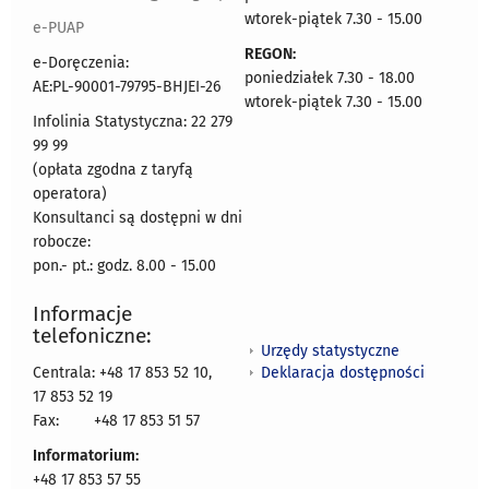
wtorek-piątek 7.30 - 15.00
e-PUAP
REGON:
e-Doręczenia:
poniedziałek 7.30 - 18.00
AE:PL-90001-79795-BHJEI-26
wtorek-piątek 7.30 - 15.00
Infolinia Statystyczna: 22 279
99 99
(opłata zgodna z taryfą
operatora)
Konsultanci są dostępni w dni
robocze:
pon.- pt.: godz. 8.00 - 15.00
Informacje
telefoniczne:
Urzędy statystyczne
Deklaracja dostępności
Centrala: +48 17 853 52 10,
17 853 52 19
Fax:
+48 17 853 51 57
Informatorium:
+48 17 853 57 55