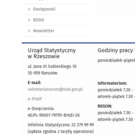
Dostępność
RODO
Newsletter
Urząd Statystyczny
Godziny pracy
w Rzeszowie
poniedziałek-piątek
ul. Jana III Sobieskiego 10
35-959 Rzeszów
E-mail:
Informatorium:
sekretariatusrze@stat.gov.pl
poniedziałek 7.30 -
wtorek-piątek 7.30 
e-PUAP
REGON:
e-Doręczenia:
poniedziałek 7.30 -
AE:PL-90001-79795-BHJEI-26
wtorek-piątek 7.30 
Infolinia Statystyczna: 22 279 99 99
(opłata zgodna z taryfą operatora)