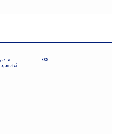
tyczne
ESS
stępności