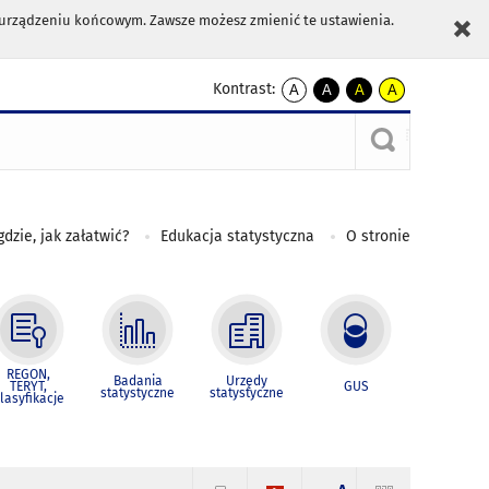
m urządzeniu końcowym. Zawsze możesz zmienić te ustawienia.
Kontrast:
A
A
A
A
kontrast
kontrast
kontrast
kontrast
domyślny
biały
żółty
czarny
tekst
tekst
tekst
na
na
na
czarnym
czarnym
żółtym
gdzie, jak załatwić?
Edukacja statystyczna
O stronie
REGON,
Badania
Urzędy
TERYT,
GUS
statystyczne
statystyczne
lasyfikacje