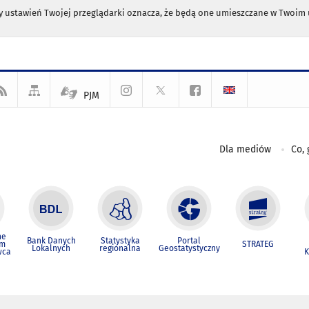
any ustawień Twojej przeglądarki oznacza, że będą one umieszczane w Twoi
PJM
Dla mediów
Co, 
ne
Bank Danych
Statystyka
Portal
um
STRATEG
Lokalnych
regionalna
Geostatystyczny
wca
K