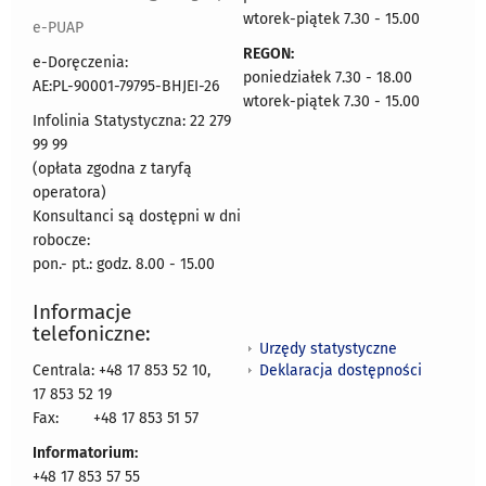
wtorek-piątek 7.30 - 15.00
e-PUAP
REGON:
e-Doręczenia:
poniedziałek 7.30 - 18.00
AE:PL-90001-79795-BHJEI-26
wtorek-piątek 7.30 - 15.00
Infolinia Statystyczna: 22 279
99 99
(opłata zgodna z taryfą
operatora)
Konsultanci są dostępni w dni
robocze:
pon.- pt.: godz. 8.00 - 15.00
Informacje
telefoniczne:
Urzędy statystyczne
Deklaracja dostępności
Centrala: +48 17 853 52 10,
17 853 52 19
Fax:
+48 17 853 51 57
Informatorium:
+48 17 853 57 55