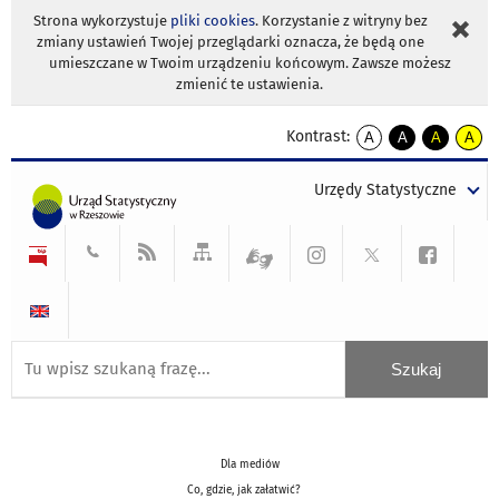
Strona wykorzystuje
pliki cookies
. Korzystanie z witryny bez
zmiany ustawień Twojej przeglądarki oznacza, że będą one
umieszczane w Twoim urządzeniu końcowym. Zawsze możesz
zmienić te ustawienia.
Kontrast:
A
A
A
A
kontrast
kontrast
kontrast
kontra
domyślny
biały
żółty
czarny
Urzędy Statystyczne
tekst
tekst
tekst
na
na
na
czarnym
czarnym
żółtym
Dla mediów
Co, gdzie, jak załatwić?