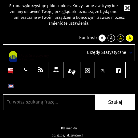
Strona wykorzystuje
pliki cookies
. Korzystanie z witryny bez
zmiany ustawień Twojej przeglądarki oznacza, że będą one
umieszczane w Twoim urządzeniu końcowym. Zawsze możesz
zmienić te ustawienia.
Kontrast:
A
A
A
A
kontrast
kontrast
kontrast
kontra
domyślny
biały
żółty
czarny
Urzędy Statystyczne
tekst
tekst
tekst
na
na
na
czarnym
czarnym
żółtym
Dla mediów
Co, gdzie, jak załatwić?