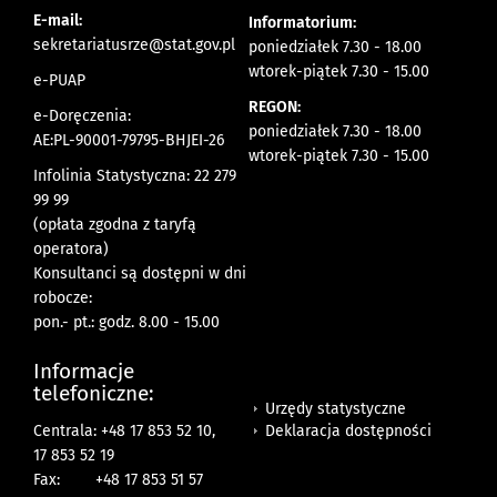
E-mail:
Informatorium:
sekretariatusrze@stat.gov.pl
poniedziałek 7.30 - 18.00
wtorek-piątek 7.30 - 15.00
e-PUAP
REGON:
e-Doręczenia:
poniedziałek 7.30 - 18.00
AE:PL-90001-79795-BHJEI-26
wtorek-piątek 7.30 - 15.00
Infolinia Statystyczna: 22 279
99 99
(opłata zgodna z taryfą
operatora)
Konsultanci są dostępni w dni
robocze:
pon.- pt.: godz. 8.00 - 15.00
Informacje
telefoniczne:
Urzędy statystyczne
Deklaracja dostępności
Centrala: +48 17 853 52 10,
17 853 52 19
Fax:
+48 17 853 51 57