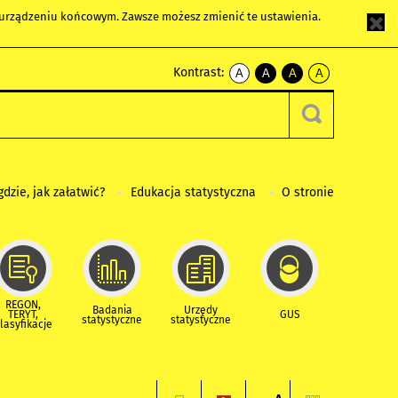
m urządzeniu końcowym. Zawsze możesz zmienić te ustawienia.
Kontrast:
A
A
A
A
kontrast
kontrast
kontrast
kontrast
domyślny
biały
żółty
czarny
tekst
tekst
tekst
na
na
na
czarnym
czarnym
żółtym
gdzie, jak załatwić?
Edukacja statystyczna
O stronie
REGON,
Badania
Urzędy
TERYT,
GUS
statystyczne
statystyczne
lasyfikacje