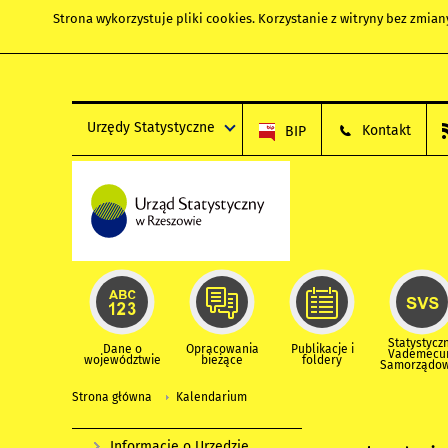
Strona wykorzystuje
pliki cookies
. Korzystanie z witryny bez zmi
Urzędy Statystyczne
Kontakt
BIP
Statystycz
Dane o
Opracowania
Publikacje i
Vademec
województwie
bieżące
foldery
Samorządo
Strona główna
Kalendarium
Informacje o Urzędzie