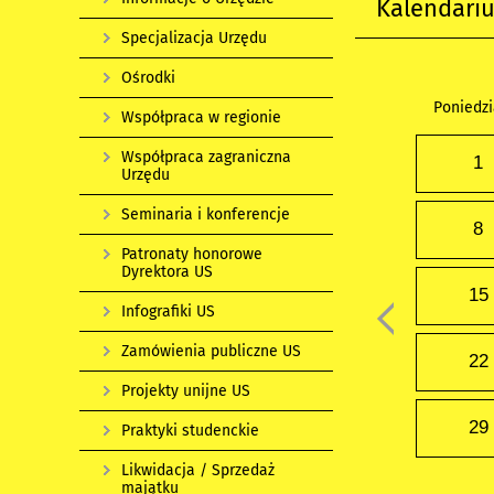
Kalendari
Specjalizacja Urzędu
Ośrodki
Poniedzi
Współpraca w regionie
Współpraca zagraniczna
1
Urzędu
Seminaria i konferencje
8
Patronaty honorowe
Dyrektora US
15
Infografiki US
Zamówienia publiczne US
22
Projekty unijne US
29
Praktyki studenckie
Likwidacja / Sprzedaż
majątku