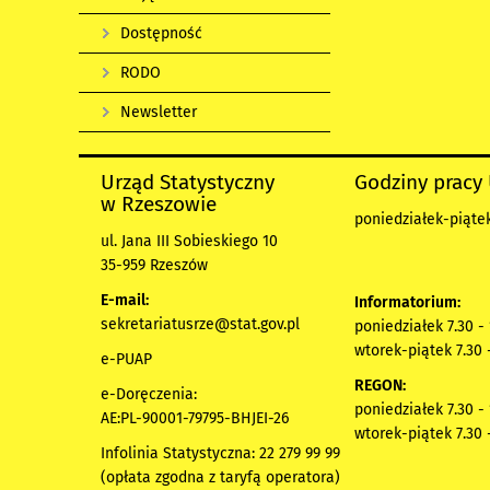
Dostępność
RODO
Newsletter
Urząd Statystyczny
Godziny pracy
w Rzeszowie
poniedziałek-piątek
ul. Jana III Sobieskiego 10
35-959 Rzeszów
E-mail:
Informatorium:
sekretariatusrze@stat.gov.pl
poniedziałek 7.30 -
wtorek-piątek 7.30 
e-PUAP
REGON:
e-Doręczenia:
poniedziałek 7.30 -
AE:PL-90001-79795-BHJEI-26
wtorek-piątek 7.30 
Infolinia Statystyczna: 22 279 99 99
(opłata zgodna z taryfą operatora)