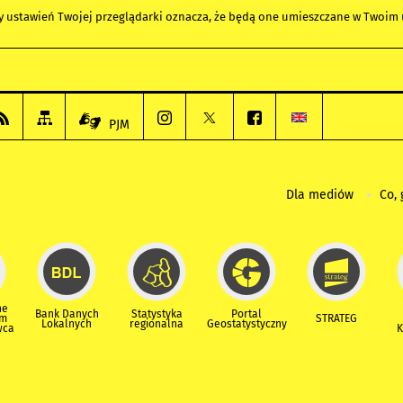
any ustawień Twojej przeglądarki oznacza, że będą one umieszczane w Twoi
PJM
Dla mediów
Co, 
ne
Bank Danych
Statystyka
Portal
um
STRATEG
Lokalnych
regionalna
Geostatystyczny
wca
K