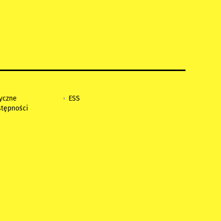
tyczne
ESS
stępności