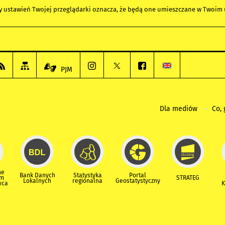
any ustawień Twojej przeglądarki oznacza, że będą one umieszczane w Twoi
PJM
Dla mediów
Co, 
ne
Bank Danych
Statystyka
Portal
um
STRATEG
Lokalnych
regionalna
Geostatystyczny
wca
K