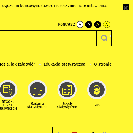
m urządzeniu końcowym. Zawsze możesz zmienić te ustawienia.
Kontrast:
A
A
A
A
kontrast
kontrast
kontrast
kontrast
domyślny
biały
żółty
czarny
tekst
tekst
tekst
na
na
na
czarnym
czarnym
żółtym
gdzie, jak załatwić?
Edukacja statystyczna
O stronie
REGON,
Badania
Urzędy
TERYT,
GUS
statystyczne
statystyczne
lasyfikacje