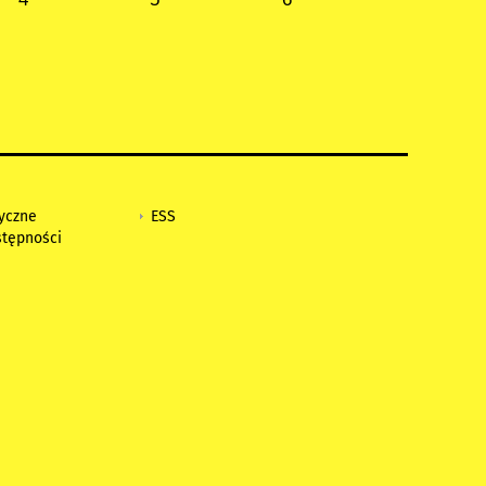
tyczne
ESS
stępności