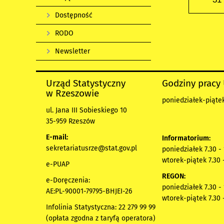
Dostępność
RODO
Newsletter
Urząd Statystyczny
Godziny pracy
w Rzeszowie
poniedziałek-piątek
ul. Jana III Sobieskiego 10
35-959 Rzeszów
E-mail:
Informatorium:
sekretariatusrze@stat.gov.pl
poniedziałek 7.30 -
wtorek-piątek 7.30 
e-PUAP
REGON:
e-Doręczenia:
poniedziałek 7.30 -
AE:PL-90001-79795-BHJEI-26
wtorek-piątek 7.30 
Infolinia Statystyczna: 22 279 99 99
(opłata zgodna z taryfą operatora)