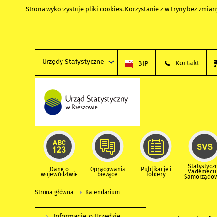
Strona wykorzystuje
pliki cookies
. Korzystanie z witryny bez zmi
Urzędy Statystyczne
Kontakt
BIP
Statystycz
Dane o
Opracowania
Publikacje i
Vademec
województwie
bieżące
foldery
Samorządo
Strona główna
Kalendarium
Informacje o Urzędzie