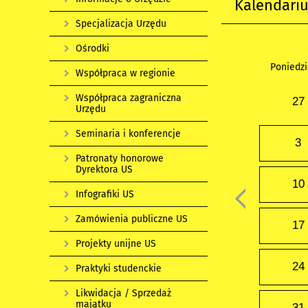
Kalendari
Specjalizacja Urzędu
Ośrodki
Poniedzi
Współpraca w regionie
Współpraca zagraniczna
27
Urzędu
Seminaria i konferencje
3
Patronaty honorowe
Dyrektora US
10
Infografiki US
Zamówienia publiczne US
17
Projekty unijne US
24
Praktyki studenckie
Likwidacja / Sprzedaż
majątku
31