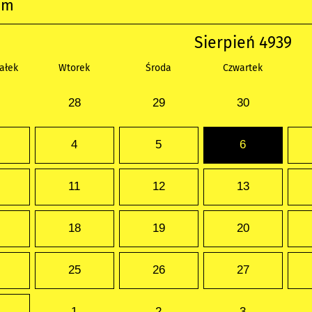
um
Sierpień 4939
ałek
Wtorek
Środa
Czwartek
28
29
30
4
5
6
11
12
13
18
19
20
25
26
27
1
2
3