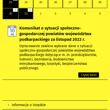
23
24
25
26
27
28
29
1
1
30
31
1
2
3
4
5
Komunikat o sytuacji społeczno-
10
gospodarczej powiatów województwa
sty
podkarpackiego za listopad 2022 r.
Opracowanie zawiera wybrane dane o sytuacji
społeczno-gospodarczej powiatów województwa
podkarpackiego dotyczące m. in. przedsiębiorstw,
ludności, bezrobocia, budownictwa
mieszkaniowego, turystyki, bezpieczeństwa
publicznego.
Czytaj dalej
Informacje o Urzędzie