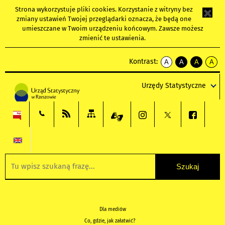
Strona wykorzystuje
pliki cookies
. Korzystanie z witryny bez
zmiany ustawień Twojej przeglądarki oznacza, że będą one
umieszczane w Twoim urządzeniu końcowym. Zawsze możesz
zmienić te ustawienia.
Kontrast:
A
A
A
A
kontrast
kontrast
kontrast
kontra
domyślny
biały
żółty
czarny
Urzędy Statystyczne
tekst
tekst
tekst
na
na
na
czarnym
czarnym
żółtym
Dla mediów
Co, gdzie, jak załatwić?