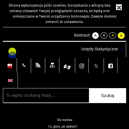
Strona wykorzystuje
pliki cookies
. Korzystanie z witryny bez
zmiany ustawień Twojej przeglądarki oznacza, że będą one
umieszczane w Twoim urządzeniu końcowym. Zawsze możesz
zmienić te ustawienia.
Kontrast:
A
A
A
A
kontrast
kontrast
kontrast
kontra
domyślny
biały
żółty
czarny
Urzędy Statystyczne
tekst
tekst
tekst
na
na
na
czarnym
czarnym
żółtym
Dla mediów
Co, gdzie, jak załatwić?