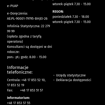
wtorek-piątek 7.30 - 15.00
e-PUAP
REGON:
e-Doręczenia:
poniedziałek 7.30 - 18.00
AE:PL-90001-79795-BHJEI-26
wtorek-piątek 7.30 - 15.00
Infolinia Statystyczna: 22 279
99 99
(opłata zgodna z taryfą
operatora)
Konsultanci są dostępni w dni
robocze:
pon.- pt.: godz. 8.00 - 15.00
Informacje
telefoniczne:
Urzędy statystyczne
Deklaracja dostępności
Centrala: +48 17 853 52 10,
17 853 52 19
Fax:
+48 17 853 51 57
Informatorium:
+48 17 853 57 55