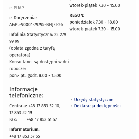
wtorek-piątek 7.30 - 15.00
e-PUAP
REGON:
e-Doręczenia:
poniedziałek 7.30 - 18.00
AE:PL-90001-79795-BHJEI-26
wtorek-piątek 7.30 - 15.00
Infolinia Statystyczna: 22 279
99 99
(opłata zgodna z taryfą
operatora)
Konsultanci są dostępni w dni
robocze:
pon.- pt.: godz. 8.00 - 15.00
Informacje
telefoniczne:
Urzędy statystyczne
Deklaracja dostępności
Centrala: +48 17 853 52 10,
17 853 52 19
Fax:
+48 17 853 51 57
Informatorium:
+48 17 853 57 55