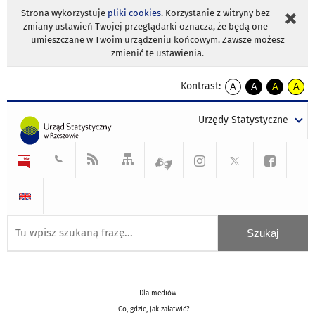
Strona wykorzystuje
pliki cookies
. Korzystanie z witryny bez
zmiany ustawień Twojej przeglądarki oznacza, że będą one
umieszczane w Twoim urządzeniu końcowym. Zawsze możesz
zmienić te ustawienia.
Kontrast:
A
A
A
A
kontrast
kontrast
kontrast
kontra
domyślny
biały
żółty
czarny
Urzędy Statystyczne
tekst
tekst
tekst
na
na
na
czarnym
czarnym
żółtym
Dla mediów
Co, gdzie, jak załatwić?