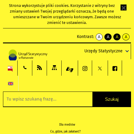
Strona wykorzystuje
pliki cookies
. Korzystanie z witryny bez
zmiany ustawień Twojej przeglądarki oznacza, że będą one
umieszczane w Twoim urządzeniu końcowym. Zawsze możesz
zmienić te ustawienia.
Kontrast:
A
A
A
A
kontrast
kontrast
kontrast
kontra
domyślny
biały
żółty
czarny
Urzędy Statystyczne
tekst
tekst
tekst
na
na
na
czarnym
czarnym
żółtym
Dla mediów
Co, gdzie, jak załatwić?