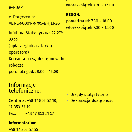
wtorek-piątek 7.30 - 15.00
e-PUAP
REGON:
e-Doręczenia:
poniedziałek 7.30 - 18.00
AE:PL-90001-79795-BHJEI-26
wtorek-piątek 7.30 - 15.00
Infolinia Statystyczna: 22 279
99 99
(opłata zgodna z taryfą
operatora)
Konsultanci są dostępni w dni
robocze:
pon.- pt.: godz. 8.00 - 15.00
Informacje
telefoniczne:
Urzędy statystyczne
Deklaracja dostępności
Centrala: +48 17 853 52 10,
17 853 52 19
Fax:
+48 17 853 51 57
Informatorium:
+48 17 853 57 55