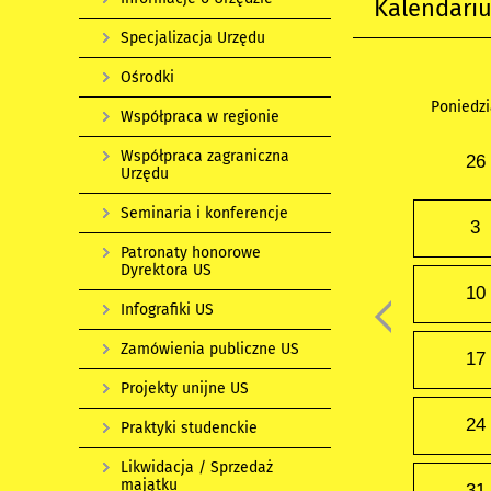
Kalendari
Specjalizacja Urzędu
Ośrodki
Poniedzi
Współpraca w regionie
Współpraca zagraniczna
26
Urzędu
Seminaria i konferencje
3
Patronaty honorowe
Dyrektora US
10
Infografiki US
Zamówienia publiczne US
17
Projekty unijne US
24
Praktyki studenckie
Likwidacja / Sprzedaż
majątku
31