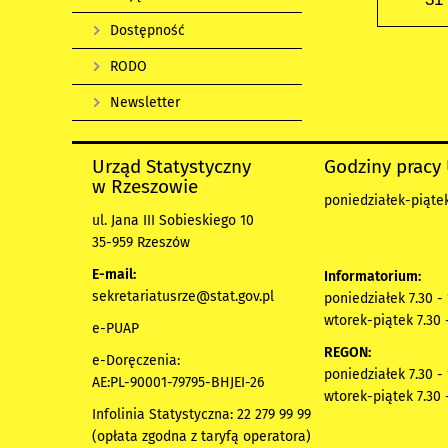
Dostępność
RODO
Newsletter
Urząd Statystyczny
Godziny pracy
w Rzeszowie
poniedziałek-piątek
ul. Jana III Sobieskiego 10
35-959 Rzeszów
E-mail:
Informatorium:
sekretariatusrze@stat.gov.pl
poniedziałek 7.30 -
wtorek-piątek 7.30 
e-PUAP
REGON:
e-Doręczenia:
poniedziałek 7.30 -
AE:PL-90001-79795-BHJEI-26
wtorek-piątek 7.30 
Infolinia Statystyczna: 22 279 99 99
(opłata zgodna z taryfą operatora)