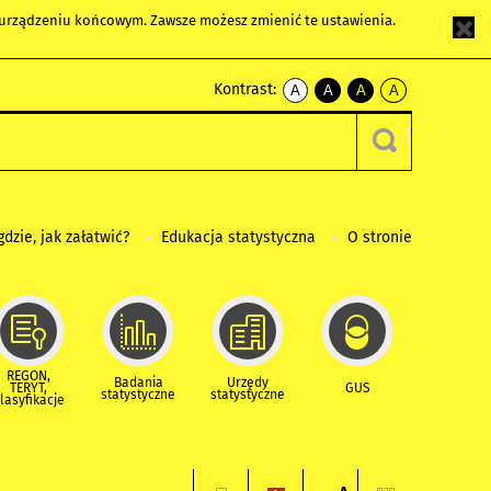
m urządzeniu końcowym. Zawsze możesz zmienić te ustawienia.
Kontrast:
A
A
A
A
kontrast
kontrast
kontrast
kontrast
domyślny
biały
żółty
czarny
tekst
tekst
tekst
na
na
na
czarnym
czarnym
żółtym
gdzie, jak załatwić?
Edukacja statystyczna
O stronie
REGON,
Badania
Urzędy
TERYT,
GUS
statystyczne
statystyczne
lasyfikacje