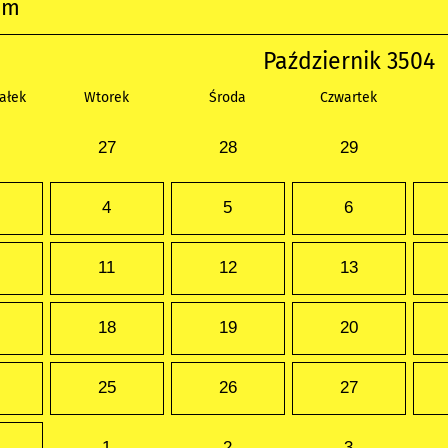
um
Październik 3504
ałek
Wtorek
Środa
Czwartek
27
28
29
4
5
6
11
12
13
18
19
20
25
26
27
1
2
3