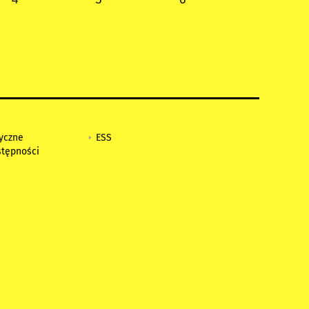
tyczne
ESS
stępności