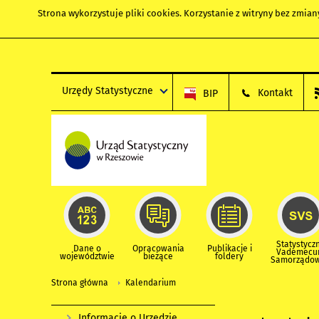
Strona wykorzystuje
pliki cookies
. Korzystanie z witryny bez zmi
Urzędy Statystyczne
Kontakt
BIP
Statystycz
Dane o
Opracowania
Publikacje i
Vademec
województwie
bieżące
foldery
Samorządo
Strona główna
Kalendarium
Informacje o Urzędzie