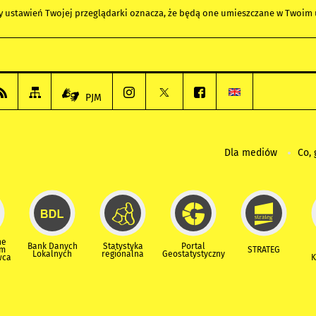
any ustawień Twojej przeglądarki oznacza, że będą one umieszczane w Twoi
PJM
Dla mediów
Co, 
ne
Bank Danych
Statystyka
Portal
um
STRATEG
Lokalnych
regionalna
Geostatystyczny
wca
K