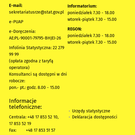
E-mail:
Informatorium:
sekretariatusrze@stat.gov.pl
poniedziałek 7.30 - 18.00
wtorek-piątek 7.30 - 15.00
e-PUAP
REGON:
e-Doręczenia:
poniedziałek 7.30 - 18.00
AE:PL-90001-79795-BHJEI-26
wtorek-piątek 7.30 - 15.00
Infolinia Statystyczna: 22 279
99 99
(opłata zgodna z taryfą
operatora)
Konsultanci są dostępni w dni
robocze:
pon.- pt.: godz. 8.00 - 15.00
Informacje
telefoniczne:
Urzędy statystyczne
Deklaracja dostępności
Centrala: +48 17 853 52 10,
17 853 52 19
Fax:
+48 17 853 51 57