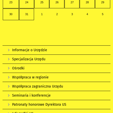
23
24
25
26
27
28
29
30
31
1
2
3
4
5
Informacje o Urzędzie
Specjalizacja Urzędu
Ośrodki
Współpraca w regionie
Współpraca zagraniczna Urzędu
Seminaria i konferencje
Patronaty honorowe Dyrektora US