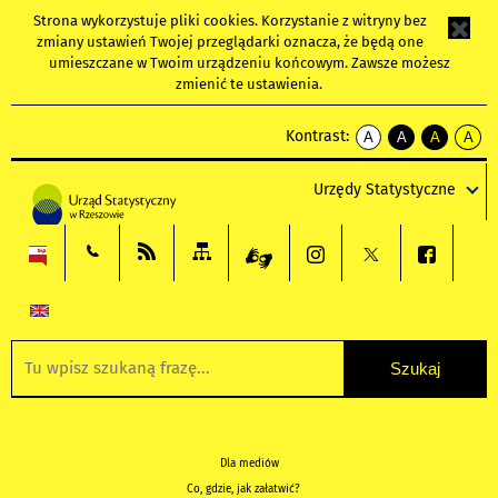
Strona wykorzystuje
pliki cookies
. Korzystanie z witryny bez
zmiany ustawień Twojej przeglądarki oznacza, że będą one
umieszczane w Twoim urządzeniu końcowym. Zawsze możesz
zmienić te ustawienia.
Kontrast:
A
A
A
A
kontrast
kontrast
kontrast
kontra
domyślny
biały
żółty
czarny
Urzędy Statystyczne
tekst
tekst
tekst
na
na
na
czarnym
czarnym
żółtym
Dla mediów
Co, gdzie, jak załatwić?