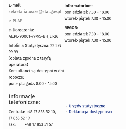
E-mail:
Informatorium:
sekretariatusrze@stat.gov.pl
poniedziałek 7.30 - 18.00
wtorek-piątek 7.30 - 15.00
e-PUAP
REGON:
e-Doręczenia:
poniedziałek 7.30 - 18.00
AE:PL-90001-79795-BHJEI-26
wtorek-piątek 7.30 - 15.00
Infolinia Statystyczna: 22 279
99 99
(opłata zgodna z taryfą
operatora)
Konsultanci są dostępni w dni
robocze:
pon.- pt.: godz. 8.00 - 15.00
Informacje
telefoniczne:
Urzędy statystyczne
Deklaracja dostępności
Centrala: +48 17 853 52 10,
17 853 52 19
Fax:
+48 17 853 51 57