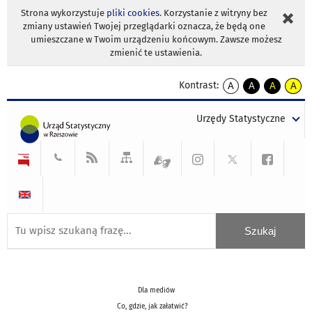
Strona wykorzystuje
pliki cookies
. Korzystanie z witryny bez
zmiany ustawień Twojej przeglądarki oznacza, że będą one
umieszczane w Twoim urządzeniu końcowym. Zawsze możesz
zmienić te ustawienia.
Kontrast:
A
A
A
A
kontrast
kontrast
kontrast
kontra
domyślny
biały
żółty
czarny
Urzędy Statystyczne
tekst
tekst
tekst
na
na
na
czarnym
czarnym
żółtym
Dla mediów
Co, gdzie, jak załatwić?