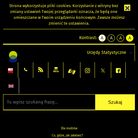
Strona wykorzystuje
pliki cookies
. Korzystanie z witryny bez
zmiany ustawień Twojej przeglądarki oznacza, że będą one
umieszczane w Twoim urządzeniu końcowym. Zawsze możesz
zmienić te ustawienia.
Kontrast:
A
A
A
A
kontrast
kontrast
kontrast
kontra
domyślny
biały
żółty
czarny
Urzędy Statystyczne
tekst
tekst
tekst
na
na
na
czarnym
czarnym
żółtym
Dla mediów
Co, gdzie, jak załatwić?