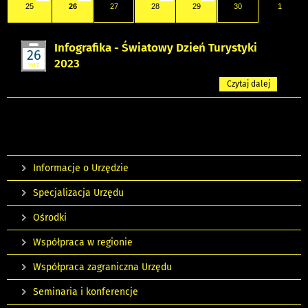
25
26
27
28
29
30
1
Infografika - Światowy Dzień Turystyki
26
2023
wrz
Czytaj dalej
Informacje o Urzędzie
Specjalizacja Urzędu
Ośrodki
Współpraca w regionie
Współpraca zagraniczna Urzędu
Seminaria i konferencje