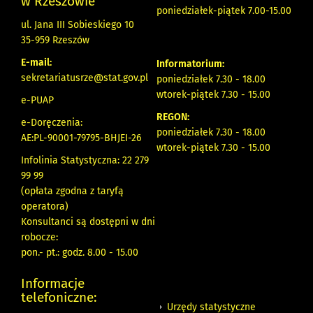
w Rzeszowie
poniedziałek-piątek 7.00-15.00
ul. Jana III Sobieskiego 10
35-959 Rzeszów
E-mail:
Informatorium:
sekretariatusrze@stat.gov.pl
poniedziałek 7.30 - 18.00
wtorek-piątek 7.30 - 15.00
e-PUAP
REGON:
e-Doręczenia:
poniedziałek 7.30 - 18.00
AE:PL-90001-79795-BHJEI-26
wtorek-piątek 7.30 - 15.00
Infolinia Statystyczna: 22 279
99 99
(opłata zgodna z taryfą
operatora)
Konsultanci są dostępni w dni
robocze:
pon.- pt.: godz. 8.00 - 15.00
Informacje
telefoniczne:
Urzędy statystyczne