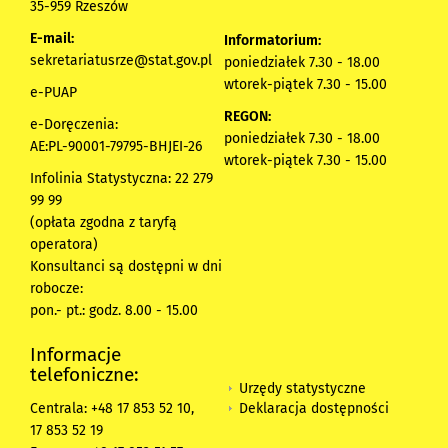
35-959 Rzeszów
E-mail:
Informatorium:
sekretariatusrze@stat.gov.pl
poniedziałek 7.30 - 18.00
wtorek-piątek 7.30 - 15.00
e-PUAP
REGON:
e-Doręczenia:
poniedziałek 7.30 - 18.00
AE:PL-90001-79795-BHJEI-26
wtorek-piątek 7.30 - 15.00
Infolinia Statystyczna: 22 279
99 99
(opłata zgodna z taryfą
operatora)
Konsultanci są dostępni w dni
robocze:
pon.- pt.: godz. 8.00 - 15.00
Informacje
telefoniczne:
Urzędy statystyczne
Deklaracja dostępności
Centrala: +48 17 853 52 10,
17 853 52 19