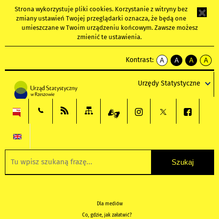
Strona wykorzystuje
pliki cookies
. Korzystanie z witryny bez
zmiany ustawień Twojej przeglądarki oznacza, że będą one
umieszczane w Twoim urządzeniu końcowym. Zawsze możesz
zmienić te ustawienia.
Kontrast:
A
A
A
A
kontrast
kontrast
kontrast
kontra
domyślny
biały
żółty
czarny
Urzędy Statystyczne
tekst
tekst
tekst
na
na
na
czarnym
czarnym
żółtym
Dla mediów
Co, gdzie, jak załatwić?