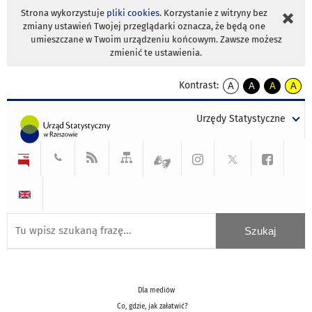
Strona wykorzystuje
pliki cookies
. Korzystanie z witryny bez
zmiany ustawień Twojej przeglądarki oznacza, że będą one
umieszczane w Twoim urządzeniu końcowym. Zawsze możesz
zmienić te ustawienia.
Kontrast:
A
A
A
A
kontrast
kontrast
kontrast
kontra
domyślny
biały
żółty
czarny
Urzędy Statystyczne
tekst
tekst
tekst
na
na
na
czarnym
czarnym
żółtym
Dla mediów
Co, gdzie, jak załatwić?