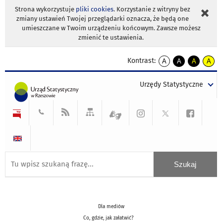
Strona wykorzystuje
pliki cookies
. Korzystanie z witryny bez
zmiany ustawień Twojej przeglądarki oznacza, że będą one
umieszczane w Twoim urządzeniu końcowym. Zawsze możesz
zmienić te ustawienia.
Kontrast:
A
A
A
A
kontrast
kontrast
kontrast
kontra
domyślny
biały
żółty
czarny
Urzędy Statystyczne
tekst
tekst
tekst
na
na
na
czarnym
czarnym
żółtym
Dla mediów
Co, gdzie, jak załatwić?