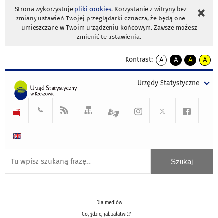
Strona wykorzystuje
pliki cookies
. Korzystanie z witryny bez
zmiany ustawień Twojej przeglądarki oznacza, że będą one
umieszczane w Twoim urządzeniu końcowym. Zawsze możesz
zmienić te ustawienia.
Kontrast:
A
A
A
A
kontrast
kontrast
kontrast
kontra
domyślny
biały
żółty
czarny
Urzędy Statystyczne
tekst
tekst
tekst
na
na
na
czarnym
czarnym
żółtym
Dla mediów
Co, gdzie, jak załatwić?