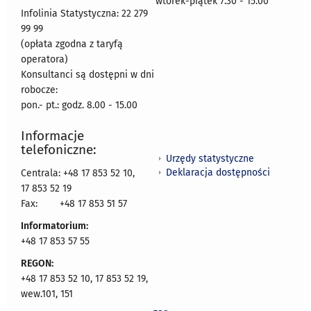
wtorek-piątek 7.30 - 15.00
Infolinia Statystyczna: 22 279
99 99
(opłata zgodna z taryfą
operatora)
Konsultanci są dostępni w dni
robocze:
pon.- pt.: godz. 8.00 - 15.00
Informacje
telefoniczne:
Urzędy statystyczne
Deklaracja dostępności
Centrala: +48 17 853 52 10,
17 853 52 19
Fax:
+48 17 853 51 57
Informatorium:
+48 17 853 57 55
REGON:
+48 17 853 52 10, 17 853 52 19,
wew.101, 151