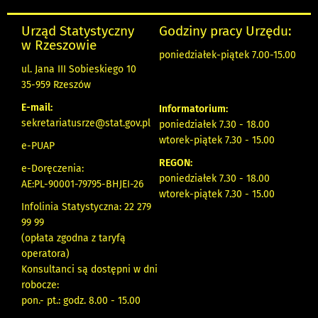
Urząd Statystyczny
Godziny pracy Urzędu:
w Rzeszowie
poniedziałek-piątek 7.00-15.00
ul. Jana III Sobieskiego 10
35-959 Rzeszów
E-mail:
Informatorium:
sekretariatusrze@stat.gov.pl
poniedziałek 7.30 - 18.00
wtorek-piątek 7.30 - 15.00
e-PUAP
REGON:
e-Doręczenia:
poniedziałek 7.30 - 18.00
AE:PL-90001-79795-BHJEI-26
wtorek-piątek 7.30 - 15.00
Infolinia Statystyczna: 22 279
99 99
(opłata zgodna z taryfą
operatora)
Konsultanci są dostępni w dni
robocze:
pon.- pt.: godz. 8.00 - 15.00