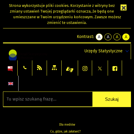
Strona wykorzystuje
pliki cookies
. Korzystanie z witryny bez
zmiany ustawień Twojej przeglądarki oznacza, że będą one
umieszczane w Twoim urządzeniu końcowym. Zawsze możesz
zmienić te ustawienia.
Kontrast:
A
A
A
A
kontrast
kontrast
kontrast
kontra
domyślny
biały
żółty
czarny
Urzędy Statystyczne
tekst
tekst
tekst
na
na
na
czarnym
czarnym
żółtym
Dla mediów
Co, gdzie, jak załatwić?