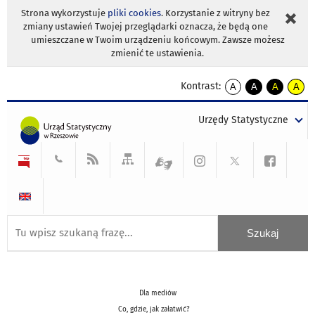
Strona wykorzystuje
pliki cookies
. Korzystanie z witryny bez
zmiany ustawień Twojej przeglądarki oznacza, że będą one
umieszczane w Twoim urządzeniu końcowym. Zawsze możesz
zmienić te ustawienia.
Kontrast:
A
A
A
A
kontrast
kontrast
kontrast
kontra
domyślny
biały
żółty
czarny
Urzędy Statystyczne
tekst
tekst
tekst
na
na
na
czarnym
czarnym
żółtym
Dla mediów
Co, gdzie, jak załatwić?