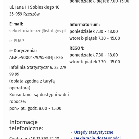
poniedziałek-piątek 7.00-15.00
ul. Jana III Sobieskiego 10
35-959 Rzeszów
E-mail:
Informatorium:
sekretariatusrze@stat.gov.pl
poniedziałek 7.30 - 18.00
wtorek-piątek 7.30 - 15.00
e-PUAP
REGON:
e-Doręczenia:
poniedziałek 7.30 - 18.00
AE:PL-90001-79795-BHJEI-26
wtorek-piątek 7.30 - 15.00
Infolinia Statystyczna: 22 279
99 99
(opłata zgodna z taryfą
operatora)
Konsultanci są dostępni w dni
robocze:
pon.- pt.: godz. 8.00 - 15.00
Informacje
telefoniczne:
Urzędy statystyczne
Deklaracja dostępności
Centrala: +48 17 853 52 10,