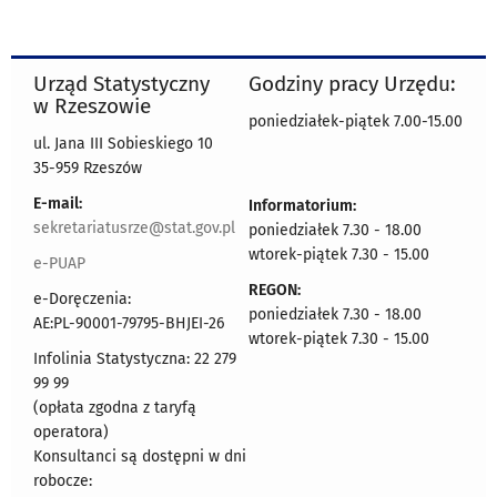
Urząd Statystyczny
Godziny pracy Urzędu:
w Rzeszowie
poniedziałek-piątek 7.00-15.00
ul. Jana III Sobieskiego 10
35-959 Rzeszów
E-mail:
Informatorium:
sekretariatusrze@stat.gov.pl
poniedziałek 7.30 - 18.00
wtorek-piątek 7.30 - 15.00
e-PUAP
REGON:
e-Doręczenia:
poniedziałek 7.30 - 18.00
AE:PL-90001-79795-BHJEI-26
wtorek-piątek 7.30 - 15.00
Infolinia Statystyczna: 22 279
99 99
(opłata zgodna z taryfą
operatora)
Konsultanci są dostępni w dni
robocze: