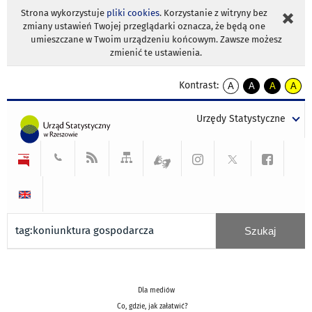
Strona wykorzystuje
pliki cookies
. Korzystanie z witryny bez
zmiany ustawień Twojej przeglądarki oznacza, że będą one
umieszczane w Twoim urządzeniu końcowym. Zawsze możesz
zmienić te ustawienia.
Kontrast:
A
A
A
A
kontrast
kontrast
kontrast
kontra
domyślny
biały
żółty
czarny
Urzędy Statystyczne
tekst
tekst
tekst
na
na
na
czarnym
czarnym
żółtym
Dla mediów
Co, gdzie, jak załatwić?