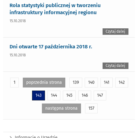
Rola statystyki publicznej w tworzeniu
infrastruktury informacyjnej regionu
15.10.2018
Czytaj dalej
Dni otwarte 17 października 2018 r.
15.10.2018
Czytaj dalej
1
poprzednia strona
139
140
141
142
143
144
145
146
147
następna strona
157
Informacje o Urzędzie