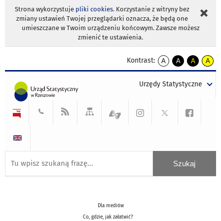
Strona wykorzystuje
pliki cookies
. Korzystanie z witryny bez
zmiany ustawień Twojej przeglądarki oznacza, że będą one
umieszczane w Twoim urządzeniu końcowym. Zawsze możesz
zmienić te ustawienia.
Kontrast:
A
A
A
A
kontrast
kontrast
kontrast
kontra
domyślny
biały
żółty
czarny
Urzędy Statystyczne
tekst
tekst
tekst
na
na
na
czarnym
czarnym
żółtym
Dla mediów
Co, gdzie, jak załatwić?