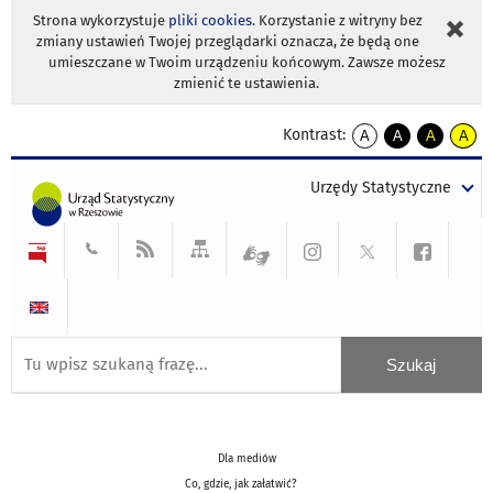
Strona wykorzystuje
pliki cookies
. Korzystanie z witryny bez
zmiany ustawień Twojej przeglądarki oznacza, że będą one
umieszczane w Twoim urządzeniu końcowym. Zawsze możesz
zmienić te ustawienia.
Kontrast:
A
A
A
A
kontrast
kontrast
kontrast
kontra
domyślny
biały
żółty
czarny
Urzędy Statystyczne
tekst
tekst
tekst
na
na
na
czarnym
czarnym
żółtym
Dla mediów
Co, gdzie, jak załatwić?