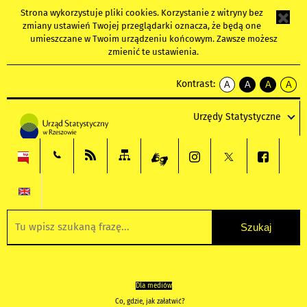
Strona wykorzystuje
pliki cookies
. Korzystanie z witryny bez
zmiany ustawień Twojej przeglądarki oznacza, że będą one
umieszczane w Twoim urządzeniu końcowym. Zawsze możesz
zmienić te ustawienia.
Kontrast:
A
A
A
A
kontrast
kontrast
kontrast
kontra
domyślny
biały
żółty
czarny
Urzędy Statystyczne
tekst
tekst
tekst
na
na
na
czarnym
czarnym
żółtym
Dla mediów
Co, gdzie, jak załatwić?