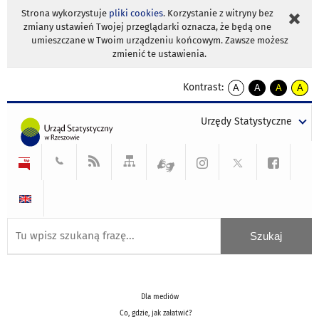
Strona wykorzystuje
pliki cookies
. Korzystanie z witryny bez
zmiany ustawień Twojej przeglądarki oznacza, że będą one
umieszczane w Twoim urządzeniu końcowym. Zawsze możesz
zmienić te ustawienia.
Kontrast:
A
A
A
A
kontrast
kontrast
kontrast
kontra
domyślny
biały
żółty
czarny
Urzędy Statystyczne
tekst
tekst
tekst
na
na
na
czarnym
czarnym
żółtym
Dla mediów
Co, gdzie, jak załatwić?