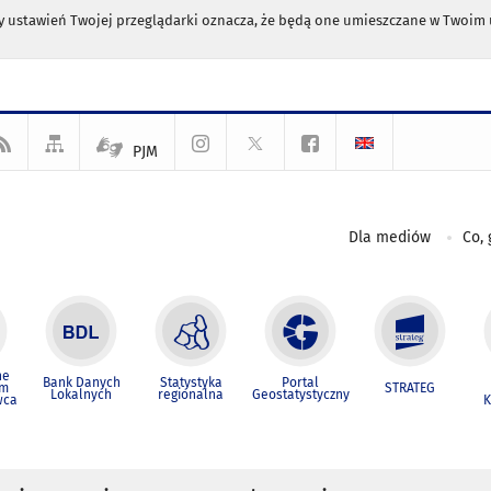
any ustawień Twojej przeglądarki oznacza, że będą one umieszczane w Twoi
PJM
Dla mediów
Co, 
ne
Bank Danych
Statystyka
Portal
um
STRATEG
Lokalnych
regionalna
Geostatystyczny
wca
K