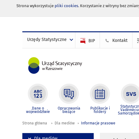
Strona wykorzystuje
pliki cookies
. Korzystanie z witryny bez zmi
Urzędy Statystyczne
Kontakt
BIP
Statystycz
Dane o
Opracowania
Publikacje i
Vademec
województwie
bieżące
foldery
Samorządo
Strona główna
Dla mediów
Informacje prasowe
Dla mediów