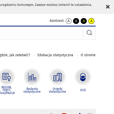
m urządzeniu końcowym. Zawsze możesz zmienić te ustawienia.
Kontrast:
A
A
A
A
kontrast
kontrast
kontrast
kontrast
domyślny
biały
żółty
czarny
tekst
tekst
tekst
na
na
na
czarnym
czarnym
żółtym
gdzie, jak załatwić?
Edukacja statystyczna
O stronie
REGON,
Badania
Urzędy
TERYT,
GUS
statystyczne
statystyczne
lasyfikacje