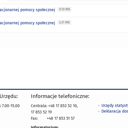
tacjonarnej pomocy społecznej
0.10 MB
tacjonarnej pomocy społecznej
2.21 MB
 Urzędu:
Informacje telefoniczne:
Urzędy statys
 7.00-15.00
Centrala: +48 17 853 52 10,
Deklaracja do
17 853 52 19
Fax:
+48 17 853 51 57
Informatorium: