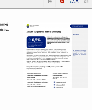
A
A
A
arnej
ańców.