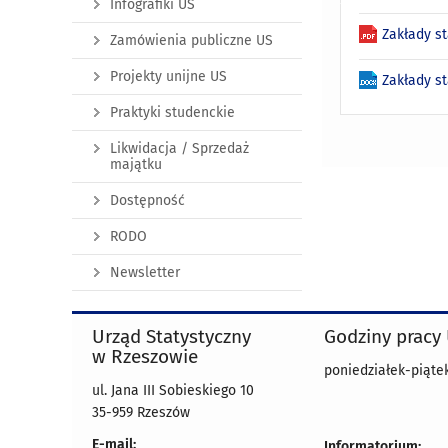
Infografiki US
Zakłady s
Zamówienia publiczne US
Projekty unijne US
Zakłady s
Praktyki studenckie
Likwidacja / Sprzedaż
majątku
Dostępność
RODO
Newsletter
Urząd Statystyczny
Godziny pracy
w Rzeszowie
poniedziałek-piątek
ul. Jana III Sobieskiego 10
35-959 Rzeszów
E-mail:
Informatorium: