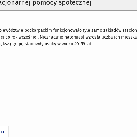
tacjonarnej pomocy społecznej
ojewództwie podkarpackim funkcjonowało tyle samo zakładów stacjon
j co rok wcześniej. Nieznacznie natomiast wzrosła liczba ich mieszk
ększą grupę stanowiły osoby w wieku 40-59 lat.
nia