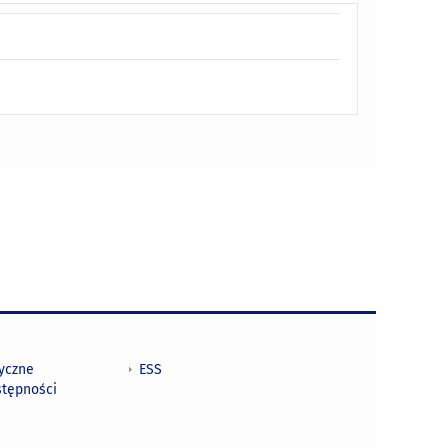
tyczne
ESS
stępności