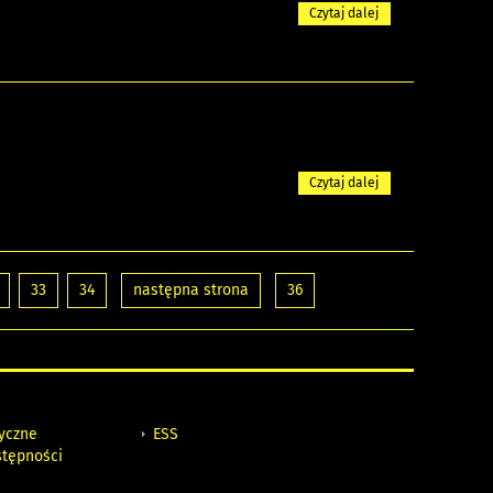
Czytaj dalej
Czytaj dalej
33
34
następna strona
36
tyczne
ESS
stępności