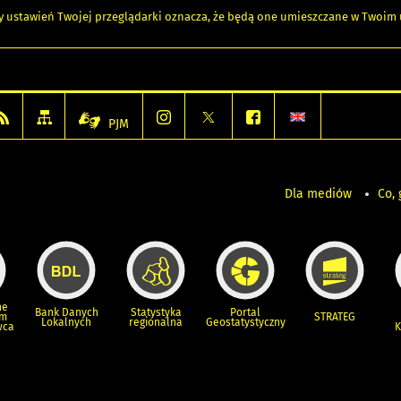
any ustawień Twojej przeglądarki oznacza, że będą one umieszczane w Twoi
PJM
Dla mediów
Co, 
ne
Bank Danych
Statystyka
Portal
um
STRATEG
Lokalnych
regionalna
Geostatystyczny
wca
K