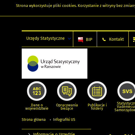
Strona wykorzystuje
pliki cookies
. Korzystanie z witryny bez zmi
Urzędy Statystyczne
Kontakt
BIP
Statystycz
Dane o
Opracowania
Publikacje i
Vademec
województwie
bieżące
foldery
Samorządo
Strona główna
Infografiki US
Informacje o Urzędzie