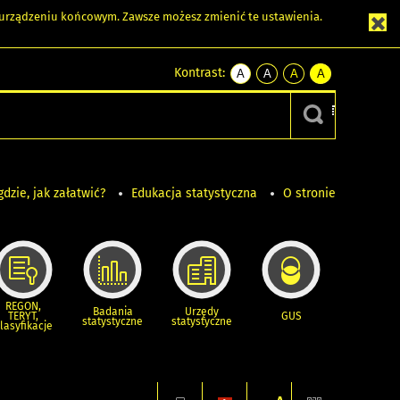
m urządzeniu końcowym. Zawsze możesz zmienić te ustawienia.
Kontrast:
A
A
A
A
kontrast
kontrast
kontrast
kontrast
domyślny
biały
żółty
czarny
tekst
tekst
tekst
na
na
na
czarnym
czarnym
żółtym
gdzie, jak załatwić?
Edukacja statystyczna
O stronie
REGON,
Badania
Urzędy
TERYT,
GUS
statystyczne
statystyczne
lasyfikacje