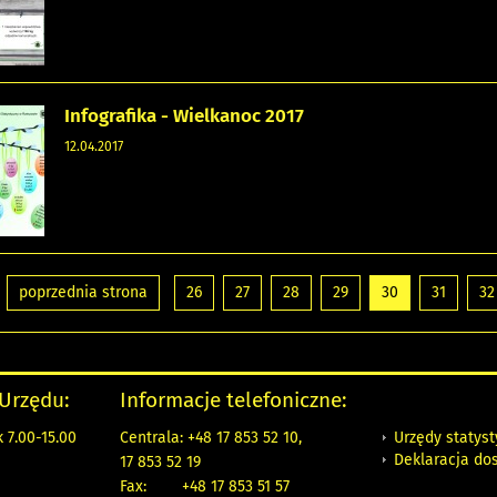
Infografika - Wielkanoc 2017
12.04.2017
poprzednia strona
26
27
28
29
30
31
32
 Urzędu:
Informacje telefoniczne:
Urzędy statys
 7.00-15.00
Centrala: +48 17 853 52 10,
Deklaracja do
17 853 52 19
Fax:
+48 17 853 51 57