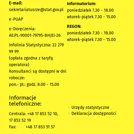
E-mail:
Informatorium:
sekretariatusrze@stat.gov.pl
poniedziałek 7.30 - 18.00
wtorek-piątek 7.30 - 15.00
e-PUAP
REGON:
e-Doręczenia:
poniedziałek 7.30 - 18.00
AE:PL-90001-79795-BHJEI-26
wtorek-piątek 7.30 - 15.00
Infolinia Statystyczna: 22 279
99 99
(opłata zgodna z taryfą
operatora)
Konsultanci są dostępni w dni
robocze:
pon.- pt.: godz. 8.00 - 15.00
Informacje
telefoniczne:
Urzędy statystyczne
Deklaracja dostępności
Centrala: +48 17 853 52 10,
17 853 52 19
Fax:
+48 17 853 51 57