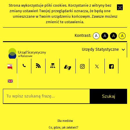
Strona wykorzystuje
pliki cookies
. Korzystanie z witryny bez
zmiany ustawień Twojej przeglądarki oznacza, że będą one
umieszczane w Twoim urządzeniu końcowym. Zawsze możesz
zmienić te ustawienia.
Kontrast:
A
A
A
A
kontrast
kontrast
kontrast
kontra
domyślny
biały
żółty
czarny
Urzędy Statystyczne
tekst
tekst
tekst
na
na
na
czarnym
czarnym
żółtym
Dla mediów
Co, gdzie, jak załatwić?