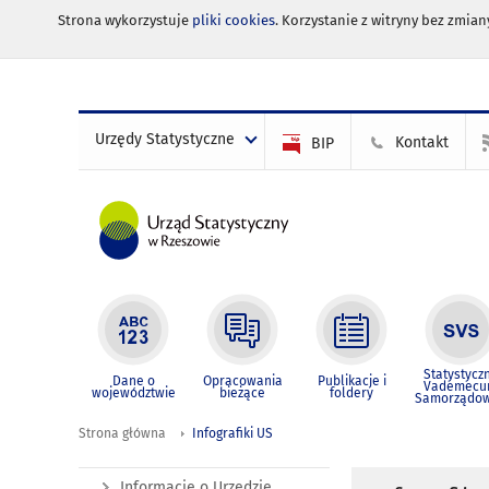
Strona wykorzystuje
pliki cookies
. Korzystanie z witryny bez zmi
Urzędy Statystyczne
Kontakt
BIP
Statystycz
Dane o
Opracowania
Publikacje i
Vademec
województwie
bieżące
foldery
Samorządo
Strona główna
Infografiki US
Informacje o Urzędzie