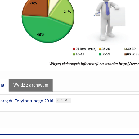
nia
Wyjdź z archiwum
orządu Terytorialnego 2016
0.75 MB