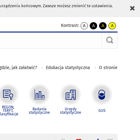
m urządzeniu końcowym. Zawsze możesz zmienić te ustawienia.
Kontrast:
A
A
A
A
kontrast
kontrast
kontrast
kontrast
domyślny
biały
żółty
czarny
tekst
tekst
tekst
na
na
na
czarnym
czarnym
żółtym
gdzie, jak załatwić?
Edukacja statystyczna
O stronie
REGON,
Badania
Urzędy
TERYT,
GUS
statystyczne
statystyczne
lasyfikacje