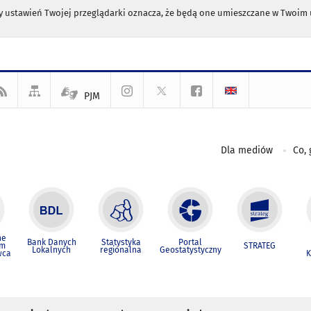
any ustawień Twojej przeglądarki oznacza, że będą one umieszczane w Twoi
PJM
Dla mediów
Co, 
ne
Bank Danych
Statystyka
Portal
um
STRATEG
Lokalnych
regionalna
Geostatystyczny
wca
K