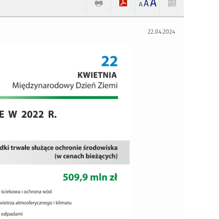
A
A
A
22.04.2024