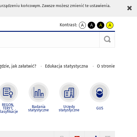
m urządzeniu końcowym. Zawsze możesz zmienić te ustawienia.
Kontrast:
A
A
A
A
kontrast
kontrast
kontrast
kontrast
domyślny
biały
żółty
czarny
tekst
tekst
tekst
na
na
na
czarnym
czarnym
żółtym
gdzie, jak załatwić?
Edukacja statystyczna
O stronie
REGON,
Badania
Urzędy
TERYT,
GUS
statystyczne
statystyczne
lasyfikacje