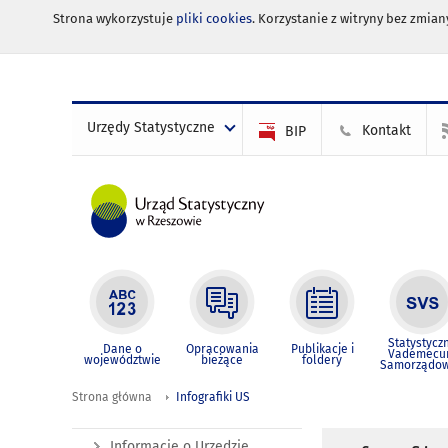
Strona wykorzystuje
pliki cookies
. Korzystanie z witryny bez zmi
Urzędy Statystyczne
Kontakt
BIP
Statystycz
Dane o
Opracowania
Publikacje i
Vademec
województwie
bieżące
foldery
Samorządo
Strona główna
Infografiki US
Informacje o Urzędzie