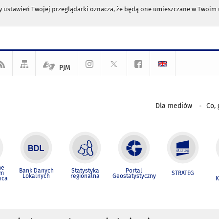
any ustawień Twojej przeglądarki oznacza, że będą one umieszczane w Twoi
PJM
Dla mediów
Co, 
ne
Bank Danych
Statystyka
Portal
um
STRATEG
Lokalnych
regionalna
Geostatystyczny
wca
K