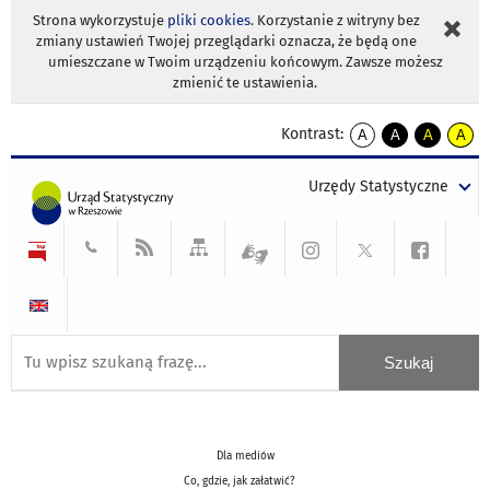
Strona wykorzystuje
pliki cookies
. Korzystanie z witryny bez
zmiany ustawień Twojej przeglądarki oznacza, że będą one
umieszczane w Twoim urządzeniu końcowym. Zawsze możesz
zmienić te ustawienia.
Kontrast:
A
A
A
A
kontrast
kontrast
kontrast
kontra
domyślny
biały
żółty
czarny
Urzędy Statystyczne
tekst
tekst
tekst
na
na
na
czarnym
czarnym
żółtym
Dla mediów
Co, gdzie, jak załatwić?