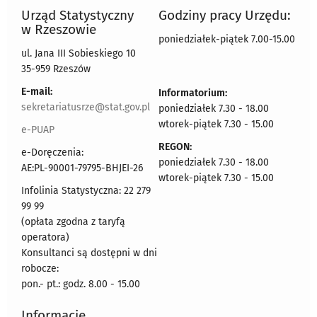
Urząd Statystyczny
Godziny pracy Urzędu:
w Rzeszowie
poniedziałek-piątek 7.00-15.00
ul. Jana III Sobieskiego 10
35-959 Rzeszów
E-mail:
Informatorium:
sekretariatusrze@stat.gov.pl
poniedziałek 7.30 - 18.00
wtorek-piątek 7.30 - 15.00
e-PUAP
REGON:
e-Doręczenia:
poniedziałek 7.30 - 18.00
AE:PL-90001-79795-BHJEI-26
wtorek-piątek 7.30 - 15.00
Infolinia Statystyczna: 22 279
99 99
(opłata zgodna z taryfą
operatora)
Konsultanci są dostępni w dni
robocze:
pon.- pt.: godz. 8.00 - 15.00
Informacje