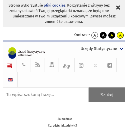
Strona wykorzystuje
pliki cookies
. Korzystanie z witryny bez
zmiany ustawień Twojej przeglądarki oznacza, że będą one
umieszczane w Twoim urządzeniu końcowym. Zawsze możesz
zmienić te ustawienia.
Kontrast:
A
A
A
A
kontrast
kontrast
kontrast
kontra
domyślny
biały
żółty
czarny
Urzędy Statystyczne
tekst
tekst
tekst
na
na
na
czarnym
czarnym
żółtym
Dla mediów
Co, gdzie, jak załatwić?