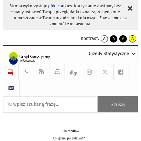
Strona wykorzystuje
pliki cookies
. Korzystanie z witryny bez
zmiany ustawień Twojej przeglądarki oznacza, że będą one
umieszczane w Twoim urządzeniu końcowym. Zawsze możesz
zmienić te ustawienia.
Kontrast:
A
A
A
A
kontrast
kontrast
kontrast
kontra
domyślny
biały
żółty
czarny
Urzędy Statystyczne
tekst
tekst
tekst
na
na
na
czarnym
czarnym
żółtym
Dla mediów
Co, gdzie, jak załatwić?